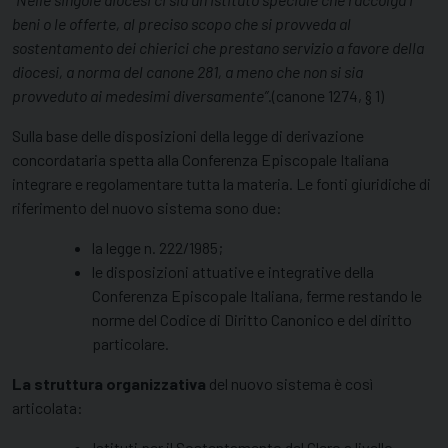
beni o le offerte, al preciso scopo che si provveda al
sostentamento dei chierici che prestano servizio a favore della
diocesi, a norma del canone 281, a meno che non si sia
provveduto ai medesimi diversamente”.
(canone 1274, § 1)
Sulla base delle disposizioni della legge di derivazione
concordataria spetta alla Conferenza Episcopale Italiana
integrare e regolamentare tutta la materia. Le fonti giuridiche di
riferimento del nuovo sistema sono due:
la legge n. 222/1985;
le disposizioni attuative e integrative della
Conferenza Episcopale Italiana, ferme restando le
norme del Codice di Diritto Canonico e del diritto
particolare.
La struttura organizzativa
del nuovo sistema è così
articolata:
Istituti per il Sostentamento del Clero a livello