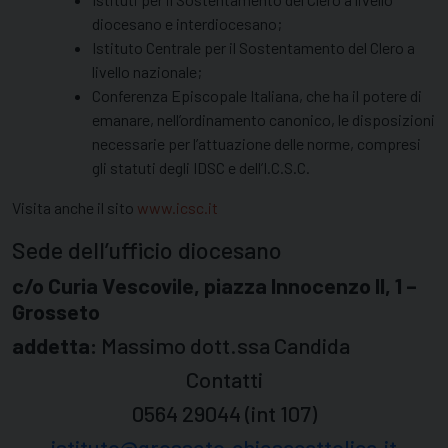
diocesano e interdiocesano;
Istituto Centrale per il Sostentamento del Clero a
livello nazionale;
Conferenza Episcopale Italiana, che ha il potere di
emanare, nell’ordinamento canonico, le disposizioni
necessarie per l’attuazione delle norme, compresi
gli statuti degli IDSC e dell’I.C.S.C.
Visita anche il sito
www.icsc.it
Sede dell’ufficio diocesano
c/o Curia Vescovile, piazza Innocenzo II, 1 –
Grosseto
addetta:
Massimo dott.ssa Candida
Contatti
0564 29044 (int 107)
istituto@grosseto.chiesacattolica.it