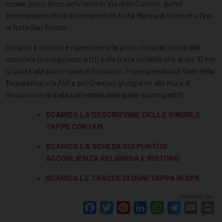
locale, poco dopo arriviamo in Via delle Colonie, quindi
proseguiamo dritti attraversando tutta Marina di Grosseto fino
al forte San Rocco.
Giriamo a sinistra e riprendiamo la pista ciclabile. Giunti alla
rotatoria proseguiamo dritti sulla pista ciclabile che dopo 10 km
ci porta alle prime case di Grosseto. Proseguendo sul Viale della
Repubblica, via Aldi e poi Gramsci giungiamo alle mura di
Grosseto e da lì alla cattedrale dalla quale siamo partiti.
SCARICA LA DESCRIZIONE DELLE SINGOLE
TAPPE CON I KM
SCARICA LA SCHEDA SUI PUNTI DI
ACCOGLIENZA RELIGIOSA E RISTORO
SCARICA LE TRACCE DI OGNI TAPPA IN GPX
condividi su
Facebook
Twitter
Pinterest
LinkedIn
WhatsApp
Telegram
Email
Pr