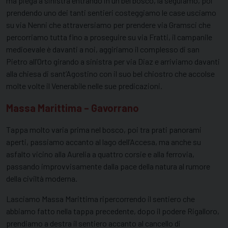
ma piega a sinistra entrando in un bel bosco, la seguiamo, poi
prendendo uno dei tanti sentieri costeggiamo le case usciamo
su via Nenni che attraversiamo per prendere via Gramsci che
percorriamo tutta fino a proseguire su via Fratti, il campanile
medioevale è davanti a noi, aggiriamo il complesso di san
Pietro all’Orto girando a sinistra per via Diaz e arriviamo davanti
alla chiesa di sant’Agostino con il suo bel chiostro che accolse
molte volte il Venerabile nelle sue predicazioni.
Massa Marittima – Gavorrano
Tappa molto varia prima nel bosco, poi tra prati panorami
aperti, passiamo accanto al lago dell’Accesa, ma anche su
asfalto vicino alla Aurelia a quattro corsie e alla ferrovia,
passando improvvisamente dalla pace della natura al rumore
della civiltà moderna.
Lasciamo Massa Marittima ripercorrendo il sentiero che
abbiamo fatto nella tappa precedente, dopo il podere Rigalloro,
prendiamo a destra il sentiero accanto al cancello di