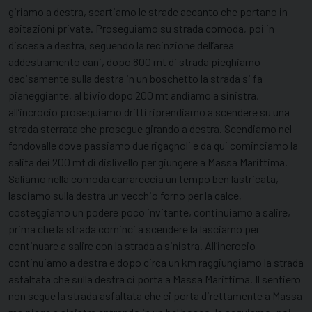
giriamo a destra, scartiamo le strade accanto che portano in
abitazioni private. Proseguiamo su strada comoda, poi in
discesa a destra, seguendo la recinzione dell’area
addestramento cani, dopo 800 mt di strada pieghiamo
decisamente sulla destra in un boschetto la strada si fa
pianeggiante, al bivio dopo 200 mt andiamo a sinistra,
all’incrocio proseguiamo dritti riprendiamo a scendere su una
strada sterrata che prosegue girando a destra. Scendiamo nel
fondovalle dove passiamo due rigagnoli e da qui cominciamo la
salita dei 200 mt di dislivello per giungere a Massa Marittima.
Saliamo nella comoda carrareccia un tempo ben lastricata,
lasciamo sulla destra un vecchio forno per la calce,
costeggiamo un podere poco invitante, continuiamo a salire,
prima che la strada cominci a scendere la lasciamo per
continuare a salire con la strada a sinistra. All’incrocio
continuiamo a destra e dopo circa un km raggiungiamo la strada
asfaltata che sulla destra ci porta a Massa Marittima. Il sentiero
non segue la strada asfaltata che ci porta direttamente a Massa