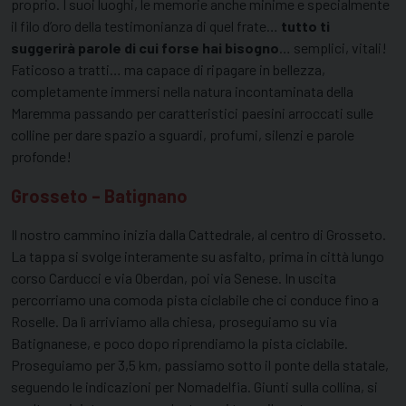
proprio. I suoi luoghi, le memorie anche minime e specialmente
il filo d’oro della testimonianza di quel frate…
tutto ti
suggerirà parole di cui forse hai bisogno
… semplici, vitali!
Faticoso a tratti… ma capace di ripagare in bellezza,
completamente immersi nella natura incontaminata della
Maremma passando per caratteristici paesini arroccati sulle
colline per dare spazio a sguardi, profumi, silenzi e parole
profonde!
Grosseto – Batignano
Il nostro cammino inizia dalla Cattedrale, al centro di Grosseto.
La tappa si svolge interamente su asfalto, prima in città lungo
corso Carducci e via Oberdan, poi via Senese. In uscita
percorriamo una comoda pista ciclabile che ci conduce fino a
Roselle. Da lì arriviamo alla chiesa, proseguiamo su via
Batignanese, e poco dopo riprendiamo la pista ciclabile.
Proseguiamo per 3,5 km, passiamo sotto il ponte della statale,
seguendo le indicazioni per Nomadelfia. Giunti sulla collina, si