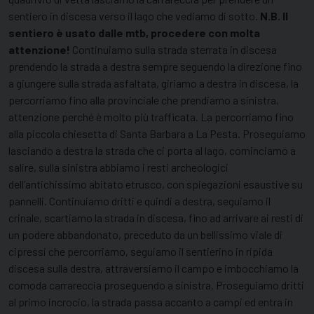
sentiero in discesa verso il lago che vediamo di sotto.
N.B. Il
sentiero è usato dalle mtb, procedere con molta
attenzione!
Continuiamo sulla strada sterrata in discesa
prendendo la strada a destra sempre seguendo la direzione fino
a giungere sulla strada asfaltata, giriamo a destra in discesa, la
percorriamo fino alla provinciale che prendiamo a sinistra,
attenzione perché è molto più trafficata. La percorriamo fino
alla piccola chiesetta di Santa Barbara a La Pesta. Proseguiamo
lasciando a destra la strada che ci porta al lago, cominciamo a
salire, sulla sinistra abbiamo i resti archeologici
dell’antichissimo abitato etrusco, con spiegazioni esaustive su
pannelli. Continuiamo dritti e quindi a destra, seguiamo il
crinale, scartiamo la strada in discesa, fino ad arrivare ai resti di
un podere abbandonato, preceduto da un bellissimo viale di
cipressi che percorriamo, seguiamo il sentierino in ripida
discesa sulla destra, attraversiamo il campo e imbocchiamo la
comoda carrareccia proseguendo a sinistra. Proseguiamo dritti
al primo incrocio, la strada passa accanto a campi ed entra in