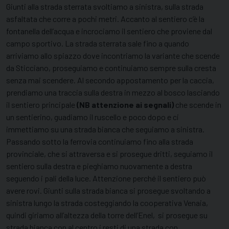
Giunti alla strada sterrata svoltiamo a sinistra, sulla strada
asfaltata che corre a pochi metri. Accanto al sentiero c’è la
fontanella dell’acqua e incrociamo il sentiero che proviene dal
campo sportivo. La strada sterrata sale fino a quando
arriviamo allo spiazzo dove incontriamo la variante che scende
da Sticciano, proseguiamo e continuiamo sempre sulla cresta
senza mai scendere. Al secondo appostamento per la caccia,
prendiamo una traccia sulla destra in mezzo al bosco lasciando
il sentiero principale
(NB attenzione ai segnali)
che scende in
un sentierino, guadiamo il ruscello e poco dopo e ci
immettiamo su una strada bianca che seguiamo a sinistra.
Passando sotto la ferrovia continuiamo fino alla strada
provinciale, che si attraversa e si prosegue dritti, seguiamo il
sentiero sulla destra e pieghiamo nuovamente a destra
seguendo i pali della luce. Attenzione perché il sentiero può
avere rovi. Giunti sulla strada bianca si prosegue svoltando a
sinistra lungo la strada costeggiando la cooperativa Venaia,
quindi giriamo all’altezza della torre dell’Enel, si prosegue su
strada bianca con al centro i resti di una strada con