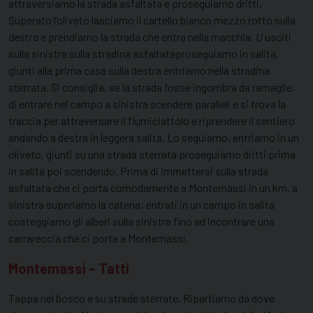
attraversiamo la strada asfaltata e proseguiamo dritti.
Superato l’oliveto lasciamo il cartello bianco mezzo rotto sulla
destra
e prendiamo la strada che entra nella macchia
. U
usciti
sulla sinistra sulla stradina asfaltataproseguiamo in salita,
giunti alla prima casa sulla destra entriamo nella stradina
sterrata. Si consiglia, se la strada fosse ingombra da ramaglie,
di entrare nel campo a sinistra scendere paralleli e si trova la
traccia per attraversare il fiumiciattolo e riprendere il sentiero
andando a destra in leggera salita. Lo seguiamo, entriamo in un
oliveto, giunti su una strada sterrata proseguiamo dritti prima
in salita poi scendendo. Prima di immettersi sulla strada
asfaltata che ci porta comodamente a Montemassi in un km, a
sinistra superiamo la catena; entrati in un campo in salita
costeggiamo gli alberi sulla sinistra fino ad incontrare una
carrareccia che ci porta a Montemassi
.
Montemassi – Tatti
Tappa nel bosco e su strade sterrate. Ripartiamo da dove