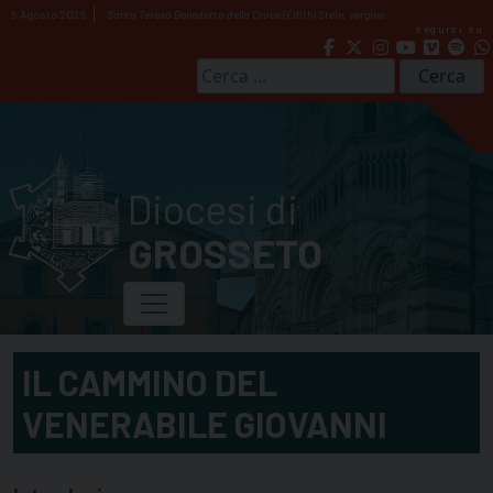
Skip
9 Agosto 2026
Santa Teresa Benedetta della Croce (Edith) Stein, vergine
seguici su
to
content
Ricerca
per:
Diocesi di
GROSSETO
IL CAMMINO DEL
VENERABILE GIOVANNI