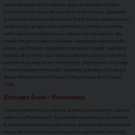
svolta ad angolo retto a destra, dopo un centinaio di metri,
prima di resti di murali del castelliere di Monteleoni, possiamo
prendere un sentiero sulla sinistra. Giunti ad una radura con pini
ad alto fusto, giriamo ad U e prendiamo il sentiero che entra
nella macchia, lo seguiamo con attenzione e giungiamo alla
strada che percorriamo in discesa. Scendiamo sulla comoda
strada, per Sticciano seguendo la strada principale, passiamo
accanto al cimitero, poco dopo svoltando a destra in discesa
possiamo proseguire per Montemassi, proseguendo si giunge
in breve al paese medioevale. Seguendo la strada in discesa si
giunge all’incontro con l’itinerario che proviene da Sticciano
Scalo
Sticciano Scalo – Montemassi
Tappa interamente su sterrato, in salita solo nel primo pezzo e
nell’arrivo a Montemassi. Si riprende il cammino su via Vecchia
e, superata l’ultima casa sulla destra, giriamo a destra nel bosco
seguendo il sentiero-natura che corre lungo la linea telefonica.