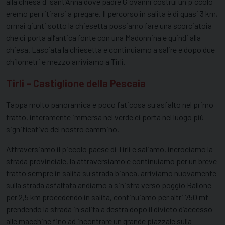
alla chiesa di sant’Anna dove padre Giovanni costruì un piccolo
eremo per ritirarsi a pregare. Il percorso in salita è di quasi 3 km,
ormai giunti sotto la chiesetta possiamo fare una scorciatoia
che ci porta all’antica fonte con una Madonnina e quindi alla
chiesa. Lasciata la chiesetta e continuiamo a salire e dopo due
chilometri e mezzo arriviamo a Tirli.
Tirli – Castiglione della Pescaia
Tappa molto panoramica e poco faticosa su asfalto nel primo
tratto, interamente immersa nel verde ci porta nel luogo più
significativo del nostro cammino.
Attraversiamo il piccolo paese di Tirli e saliamo, incrociamo la
strada provinciale, la attraversiamo e continuiamo per un breve
tratto sempre in salita su strada bianca, arriviamo nuovamente
sulla strada asfaltata andiamo a sinistra verso poggio Ballone
per 2,5 km procedendo in salita, continuiamo per altri 750 mt
prendendo la strada in salita a destra dopo il divieto d’accesso
alle macchine fino ad incontrare un grande piazzale sulla