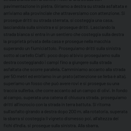
pavimentazione in pietra. Giriamo a destra su strada asfaltata e
arriviamo alla provinciale che attraversiamo con attenzione. Si
prosegue dritti su strada sterrata, si costeggia una casa,
lasciandola sulla sinistra e si prosegue dritti. Lasciando la
strada bianca si entra in un sentiero che costeggia sulla destra
la proprietà privata della casa e prosegue nella macchia
superando un fiumiciattolo. Proseguiamo dritti sulla sinistra
sotto al cartello Cialfi; poco dopo al bivio proseguiamo sulla
destra costeggiando i campi fino a giungere sulla strada
asfaltata che scorre parallela. Camminiamo accanto alla strada
per 50 metri ed entriamo in un prato (attenzione se l’erba è alta),
superiamo un fosso che può avere rovi e si prosegue su una
traccia sull’erba, che corre accanto ad un campo di olivi. In fondo
al campo, superata una catena di chiusura strada, proseguiamo
dritti all’incrocio con la strada in terra battuta. Si ritorna
sull’asfalto girando a destra dopo 200 m, alla rotatoria, superata
la sbarra si costeggia il vigneto dismesso poi, all’altezza dei
fichi d’India, si prosegue sulla sinistra. Alla sbarra,