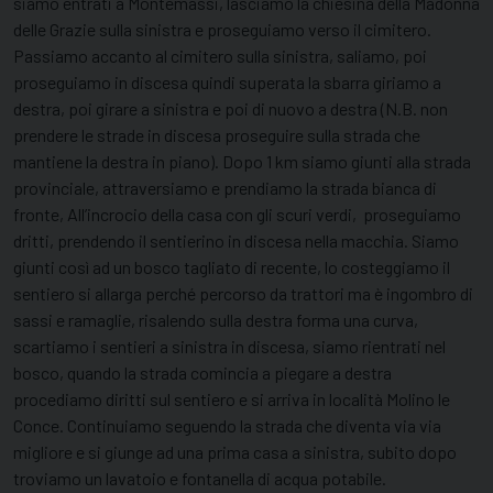
siamo entrati a Montemassi, lasciamo la chiesina della Madonna
delle Grazie sulla sinistra e proseguiamo verso il cimitero.
Passiamo accanto al cimitero sulla sinistra, saliamo, poi
proseguiamo in discesa quindi superata la sbarra giriamo a
destra, poi girare a sinistra e poi di nuovo a destra (N.B. non
prendere le strade in discesa proseguire sulla strada che
mantiene la destra in piano). Dopo 1 km siamo giunti alla strada
provinciale, attraversiamo e prendiamo la strada bianca di
fronte, All’incrocio della casa con gli scuri verdi, proseguiamo
dritti, prendendo il sentierino in discesa nella macchia. Siamo
giunti così ad un bosco tagliato di recente, lo costeggiamo il
sentiero si allarga perché percorso da trattori ma è ingombro di
sassi e ramaglie, risalendo sulla destra forma una curva,
scartiamo i sentieri a sinistra in discesa, siamo rientrati nel
bosco, quando la strada comincia a piegare a destra
procediamo diritti sul sentiero e si arriva in località Molino le
Conce. Continuiamo seguendo la strada che diventa via via
migliore e si giunge ad una prima casa a sinistra, subito dopo
troviamo un lavatoio e fontanella di acqua potabile.