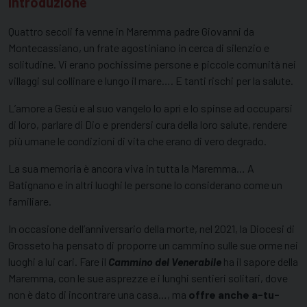
Introduzione
Quattro secoli fa venne in Maremma padre Giovanni da
Montecassiano, un frate agostiniano in cerca di silenzio e
solitudine. Vi erano pochissime persone e piccole comunità nei
villaggi sul collinare e lungo il mare…. E tanti rischi per la salute.
L’amore a Gesù e al suo vangelo lo aprì e lo spinse ad occuparsi
di loro, parlare di Dio e prendersi cura della loro salute, rendere
più umane le condizioni di vita che erano di vero degrado.
La sua memoria è ancora viva in tutta la Maremma… A
Batignano e in altri luoghi le persone lo considerano come un
familiare.
In occasione dell’anniversario della morte, nel 2021, la Diocesi di
Grosseto ha pensato di proporre un cammino sulle sue orme nei
luoghi a lui cari. Fare il
Cammino del Venerabile
ha il sapore della
Maremma, con le sue asprezze e i lunghi sentieri solitari, dove
non è dato di incontrare una casa…, ma
offre anche a-tu-