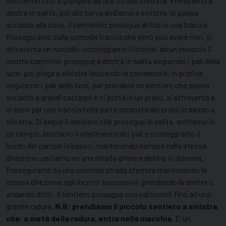
sentierino fino a giungere ad una strada sterrata. Prendiamo a
destra in salita, poi alla curva andiamo a sinistra, si passa
accanto alla casa, il sentierino prosegue dritto in una traccia.
Proseguiamo sulla comoda traccia che però può avere rovi, si
attraversa un ruscello, costeggiamo il monte, ad un incrocio il
nostro cammino prosegue a destra in salita seguendo i pali della
luce, poi piega a sinistra lasciando la carrareccia, in pratica
seguiamo i pali della luce, per prendere un sentiero che passa
accanto a grandi castagni e ci porta in un prato, si attraversa e
si esce per una traccia nella parte opposta del prato in basso a
sinistra. Si segue il sentiero che prosegue in salita, entriamo in
un campo, lasciamo il riferimento dei pali e costeggiamo il
bordo del campo in basso, mantenendo sempre nella stessa
direzione, usciamo su una strada girare a destra in discesa.
Proseguiamo su una comoda strada sterrata mantenendo la
stessa direzione agli incroci successivi, prendendo la destra o
andando dritti. Il sentiero prosegue con saliscendi fino ad una
grande radura.
N.B: prendiamo il piccolo sentiero a sinistra
che, a metà della radura, entra nella macchia.
E’ un