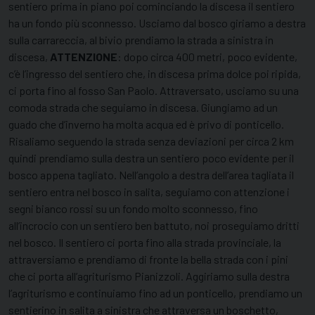
sentiero prima in piano poi cominciando la discesa il sentiero
ha un fondo più sconnesso. Usciamo dal bosco giriamo a destra
sulla carrareccia, al bivio prendiamo la strada a sinistra in
discesa,
ATTENZIONE
: dopo circa 400 metri, poco evidente,
c’è l’ingresso del sentiero che, in discesa prima dolce poi ripida,
ci porta fino al fosso San Paolo. Attraversato, usciamo su una
comoda strada che seguiamo in discesa. Giungiamo ad un
guado che d’inverno ha molta acqua ed è privo di ponticello.
Risaliamo seguendo la strada senza deviazioni per circa 2 km
quindi prendiamo sulla destra un sentiero poco evidente per il
bosco appena tagliato. Nell’angolo a destra dell’area tagliata il
sentiero entra nel bosco in salita, seguiamo con attenzione i
segni bianco rossi su un fondo molto sconnesso, fino
all’incrocio con un sentiero ben battuto, noi proseguiamo dritti
nel bosco. Il sentiero ci porta fino alla strada provinciale, la
attraversiamo e prendiamo di fronte la bella strada con i pini
che ci porta all’agriturismo Pianizzoli. Aggiriamo sulla destra
l’agriturismo e continuiamo fino ad un ponticello, prendiamo un
sentierino in salita a sinistra che attraversa un boschetto,