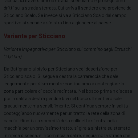
l’acqua. Attraversiamo la strada, scendiamo e proseguiamo
dritti sulla strada sterrata. Qui arriva il sentiero che proviene da
Sticciano Scalo. Se invece si va a Sticciano Scalo dal campo
sportivo si scende a sinistra fino a giungere al paese.
Variante per Sticciano
Variante impegnativa per Sticciano sul cammino degli Etruschi
(13,6 km)
Da Batignano al bivio per Sticciano vedi descrizione per
Sticciano scalo. Si segue a destra la carrareccia che sale
leggermente per 4 km mentre continuiamo a costeggiare la
zona particolare di caccia recintata. Nel bosco prima n discesa
poi in salita a destra per due bivi nel bosco. Il sentiero sale
gradualmente ma sensibilmente. Si continua sempre in salita
costeggiando nuovamente per un tratto la rete della zona di
caccia. Giunti alla sommità della collinetta si entra nella
macchia per un brevissimo tratto, si gira a sinistra su sterrato
in ripida discesa. si ricomincia a salire, seguiamo la strada che