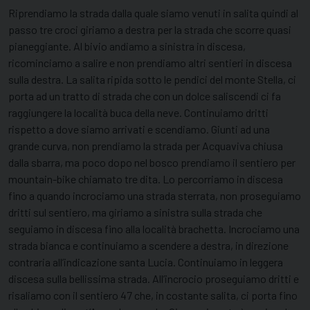
Riprendiamo la strada dalla quale siamo venuti in salita quindi al
passo tre croci giriamo a destra per la strada che scorre quasi
pianeggiante. Al bivio andiamo a sinistra in discesa,
ricominciamo a salire e non prendiamo altri sentieri in discesa
sulla destra. La salita ripida sotto le pendici del monte Stella, ci
porta ad un tratto di strada che con un dolce saliscendi ci fa
raggiungere la località buca della neve. Continuiamo dritti
rispetto a dove siamo arrivati e scendiamo. Giunti ad una
grande curva, non prendiamo la strada per Acquaviva chiusa
dalla sbarra, ma poco dopo nel bosco prendiamo il sentiero per
mountain-bike chiamato tre dita. Lo percorriamo in discesa
fino a quando incrociamo una strada sterrata, non proseguiamo
dritti sul sentiero, ma giriamo a sinistra sulla strada che
seguiamo in discesa fino alla località brachetta. Incrociamo una
strada bianca e continuiamo a scendere a destra, in direzione
contraria all’indicazione santa Lucia. Continuiamo in leggera
discesa sulla bellissima strada. All’incrocio proseguiamo dritti e
risaliamo con il sentiero 47 che, in costante salita, ci porta fino