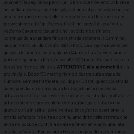
boschetti la seguiamo per circa 1,5 km dove troviamo un bivio e
noi andiamo verso destra in salita. Giunti ad un incrocio con una
comoda strada e un cartello informativo sulla flora locale, noi
proseguiamo dritti in discesa. Giunti nei pressi di un oliveto,
vediamo Gavorrano davanti a noi, svoltiamo a sinistra
continuando a scendere fino alla strada asfaltata. Il Cammino,
nel suo tratto più disturbato dal traffico, va a destra invece per
quasi un kilometro, costeggiando l’Aurelia. La attraversiamo e
poi costeggiamo la ferrovia per altri 600 metri. Passati sotto la
ferrovia giriamo a sinistra,
ATTENZIONE alle automobili
sulla
provinciale. Dopo 150 metri giriamo a destra sulla strada del
Puntone, sempre trafficata, poi dopo 400 mt, quando la strada
curva prendiamo sulla sinistra la strada bianca che passa
attraverso orti e alcune ville, incrociamo una strada asfaltata, la
attraversiamo e proseguiamo sulla strada asfaltata, fa una
grande curva in salita, poi diventa pianeggiante, scartiamo la
strada asfaltata in salita e continuiamo dritti nella sterrata che
entra nel bosco e continua a salire e finalmente arriviamo alla
strada asfaltata. Per andare a Gavorrano prendiamo via Tasso