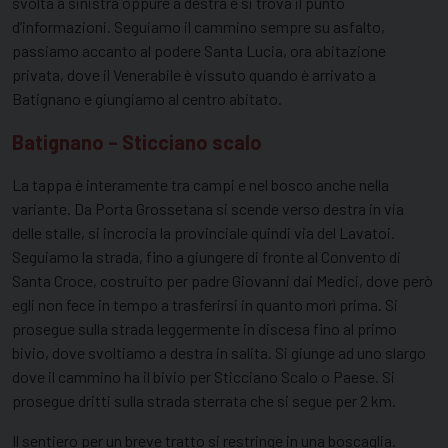
svolta a sinistra oppure a destra e si trova il punto
d’informazioni. Seguiamo il cammino sempre su asfalto,
passiamo accanto al podere Santa Lucia, ora abitazione
privata, dove il Venerabile è vissuto quando è arrivato a
Batignano e giungiamo al centro abitato.
Batignano – Sticciano scalo
La tappa è interamente tra campi e nel bosco anche nella
variante. Da Porta Grossetana si scende verso destra in via
delle stalle, si incrocia la provinciale quindi via del Lavatoi.
Seguiamo la strada, fino a giungere di fronte al Convento di
Santa Croce, costruito per padre Giovanni dai Medici, dove però
egli non fece in tempo a trasferirsi in quanto morì prima. Si
prosegue sulla strada leggermente in discesa fino al primo
bivio, dove svoltiamo a destra in salita. Si giunge ad uno slargo
dove il cammino ha il bivio per Sticciano Scalo o Paese. Si
prosegue dritti sulla strada sterrata che si segue per 2 km.
Il sentiero per un breve tratto si restringe in una boscaglia.