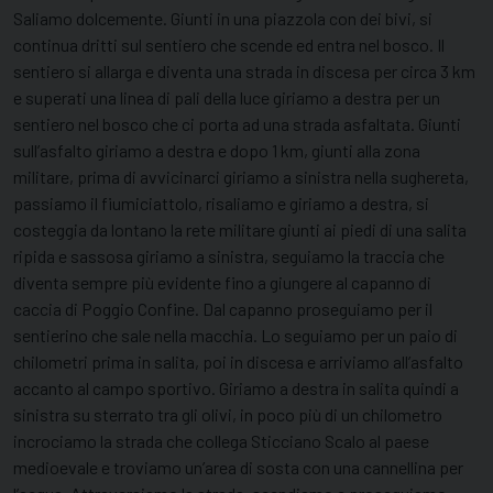
Saliamo dolcemente. Giunti in una piazzola con dei bivi, si
continua dritti sul sentiero che scende ed entra nel bosco. Il
sentiero si allarga e diventa una strada in discesa per circa 3 km
e superati una linea di pali della luce giriamo a destra per un
sentiero nel bosco che ci porta ad una strada asfaltata. Giunti
sull’asfalto giriamo a destra e dopo 1 km, giunti alla zona
militare, prima di avvicinarci giriamo a sinistra nella sughereta,
passiamo il fiumiciattolo, risaliamo e giriamo a destra, si
costeggia da lontano la rete militare giunti ai piedi di una salita
ripida e sassosa giriamo a sinistra, seguiamo la traccia che
diventa sempre più evidente fino a giungere al capanno di
caccia di Poggio Confine. Dal capanno proseguiamo per il
sentierino che sale nella macchia. Lo seguiamo per un paio di
chilometri prima in salita, poi in discesa e arriviamo all’asfalto
accanto al campo sportivo. Giriamo a destra in salita quindi a
sinistra su sterrato tra gli olivi, in poco più di un chilometro
incrociamo la strada che collega Sticciano Scalo al paese
medioevale e troviamo un’area di sosta con una cannellina per