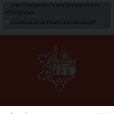
PUNTI-DI-ACCOGLIENZA-RELIGIOSI-E-DI-
RISTORO.pdf
LE-SINGOLE-TAPPE-DEL-PERCORSO.pdf
Diocesi di GROSSETO