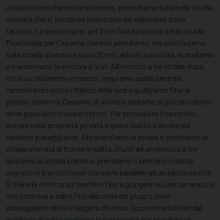
un’abitazione che entra nel bosco, procediamo sulla bella strada
sterrata che si snoda nel bosco con dei saliscendi poco
faticosi. La percorriamo per 2 km fino ad incontrare la strada
Provinciale per Capanne che non prendiamo, ma continuiamo
sulla strada sterrata e dopo 20 mt, al bivio a sinistra, scendiamo
e manteniamo la sinistra ai bivi. All’incrocio a tre strade dopo
circa un chilometro e mezzo, seguiamo quella centrale
camminando sotto i tralicci della luce e giungiamo fino al
piccolo centro di Capanne. A sinistra andiamo al piccolo centro
dove possiamo trovare ristoro. Per proseguire il cammino,
entrare nella proprietà privata e girare subito a destra sul
sentiero pianeggiante. Attraversiamo la strada e prendiamo la
strada sterrata di fronte in salita. Giunti ad un incrocio a tre
lasciamo la strada sterrata, prendiamo il sentiero in salita
segnato in bianco/rosso che corre parallelo ad un percorso mtb.
Si tiene la sinistra sul sentiero fino a giungere su una carrareccia
che continua a salire fino alla cima del poggio dove
proseguiamo dritti in leggera discesa. Dopo circa 500 mt dal
quadrivio di vetta lasciamo la carrareccia per prendere un