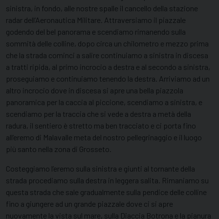
sinistra, in fondo, alle nostre spalle il cancello della stazione
radar dell’Aeronautica Militare. Attraversiamo il piazzale
godendo del bel panorama e scendiamo rimanendo sulla
sommità delle colline, dopo circa un chilometro e mezzo prima
che la strada cominci a salire continuiamo a sinistra in discesa
a tratti ripida, al primo incrocio a destra e al secondo a sinistra,
proseguiamo e continuiamo tenendo la destra. Arriviamo ad un
altro incrocio dove in discesa si apre una bella piazzola
panoramica per la caccia al piccione, scendiamo a sinistra, e
scendiamo per la traccia che si vede a destra a metà della
radura, il sentiero è stretto ma ben tracciato e ci porta fino
all’eremo di Malavalle meta del nostro pellegrinaggio e il luogo
più santo nella zona di Grosseto.
Costeggiamo l’eremo sulla sinistra e giunti al tornante della
strada procediamo sulla destra in leggera salita. Rimaniamo su
questa strada che sale gradualmente sulla pendice delle colline
fino a giungere ad un grande piazzale dove ci si apre
nuovamente la vista sul mare, sulla Diaccia Botrona e la pianura