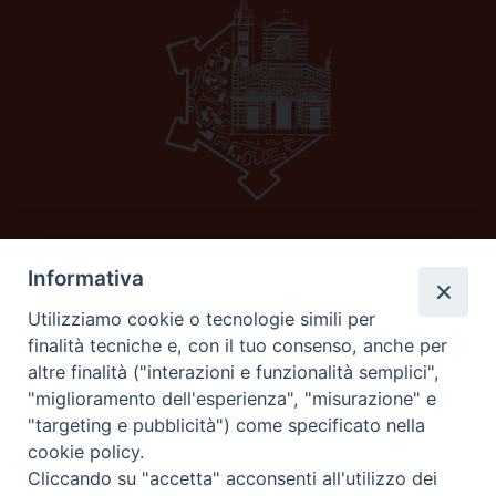
Informativa
Diocesi di GROSSETO
C.F. 80053900538
Utilizziamo cookie o tecnologie simili per
Corso carducci 11 58100 Grosseto (Gr)
finalità tecniche e, con il tuo consenso, anche per
Tel e fax 0564 29044
altre finalità ("interazioni e funzionalità semplici",
email:
curia@grosseto.chiesacattolica.it
"miglioramento dell'esperienza", "misurazione" e
"targeting e pubblicità") come specificato nella
cookie policy.
Cliccando su "accetta" acconsenti all'utilizzo dei
seguici su