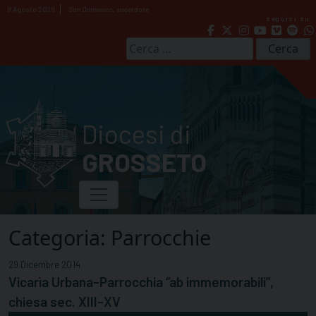
Skip
8 Agosto 2026
San Domenico, sacerdote
seguici su
to
content
Ricerca
per:
Diocesi di
GROSSETO
Categoria:
Parrocchie
29 Dicembre 2014
Vicarìa Urbana-Parrocchia “ab immemorabili”,
chiesa sec. XIII-XV