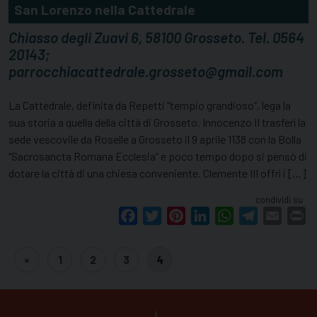
San Lorenzo nella Cattedrale
Chiasso degli Zuavi 6, 58100 Grosseto. Tel. 0564
20143;
parrocchiacattedrale.grosseto@gmail.com
La Cattedrale, definita da Repetti “tempio grandioso”, lega la
sua storia a quella della città di Grosseto. Innocenzo II trasferì la
sede vescovile da Roselle a Grosseto il 9 aprile 1138 con la Bolla
“Sacrosancta Romana Ecclesia” e poco tempo dopo si pensò di
dotare la città di una chiesa conveniente. Clemente III offrì i […]
condividi su
Facebook
Twitter
Pinterest
LinkedIn
WhatsApp
Telegram
Email
Pr
«
1
2
3
4