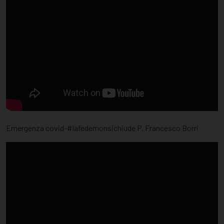
Emergenza covid-#lafedemonsichiude P. Francesco Borri