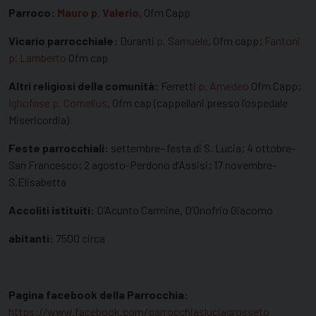
Parroco:
Mauro p. Valerio
, Ofm Capp
Vicario parrocchiale:
Duranti
p. Samuele
, Ofm capp;
Fantoni
p. Lamberto
Ofm cap
Altri religiosi della comunità:
Ferretti
p. Amedeo
Ofm Capp;
Ighofose p. Cornelius
, Ofm cap (cappellani presso l’ospedale
Misericordia)
Feste parrocchiali:
settembre- festa di S. Lucia; 4 ottobre-
San Francesco; 2 agosto-Perdono d’Assisi; 17 novembre-
S.Elisabetta
Accoliti istituiti:
D’Acunto Carmine, D’Onofrio Giacomo
abitanti:
7500 circa
Pagina facebook della Parrocchia:
https://www.facebook.com/parrocchiasluciagrosseto