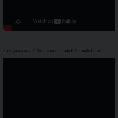
Emergenza covid-#lafedenonsichiude P. Samuele Duranti