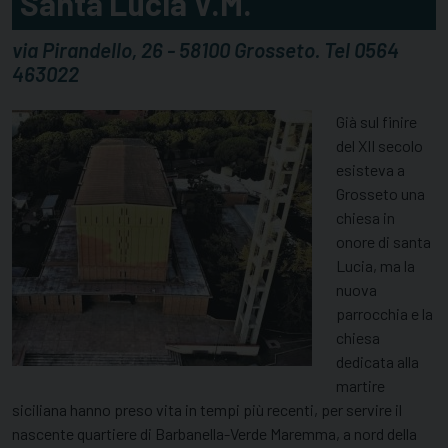
Santa Lucia V.M.
via Pirandello, 26 - 58100 Grosseto. Tel 0564
463022
Già sul finire
del XII secolo
esisteva a
Grosseto una
chiesa in
onore di santa
Lucia, ma la
nuova
parrocchia e la
chiesa
dedicata alla
martire
siciliana hanno preso vita in tempi più recenti, per servire il
nascente quartiere di Barbanella-Verde Maremma, a nord della