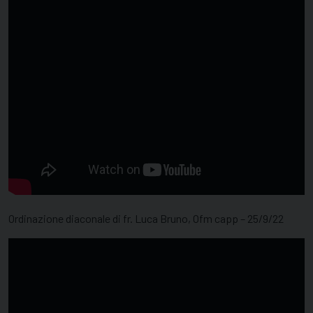
Ordinazione diaconale di fr. Luca Bruno, Ofm capp – 25/9/22