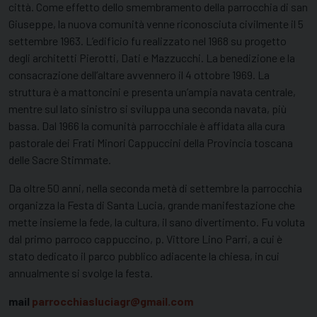
città. Come effetto dello smembramento della parrocchia di san
Giuseppe, la nuova comunità venne riconosciuta civilmente il 5
settembre 1963. L’edificio fu realizzato nel 1968 su progetto
degli architetti Pierotti, Dati e Mazzucchi. La benedizione e la
consacrazione dell’altare avvennero il 4 ottobre 1969. La
struttura è a mattoncini e presenta un’ampia navata centrale,
mentre sul lato sinistro si sviluppa una seconda navata, più
bassa. Dal 1966 la comunità parrocchiale è affidata alla cura
pastorale dei Frati Minori Cappuccini della Provincia toscana
delle Sacre Stimmate.
Da oltre 50 anni, nella seconda metà di settembre la parrocchia
organizza la Festa di Santa Lucia, grande manifestazione che
mette insieme la fede, la cultura, il sano divertimento. Fu voluta
dal primo parroco cappuccino, p. Vittore Lino Parri, a cui è
stato dedicato il parco pubblico adiacente la chiesa, in cui
annualmente si svolge la festa.
mail
parrocchiasluciagr@gmail.com