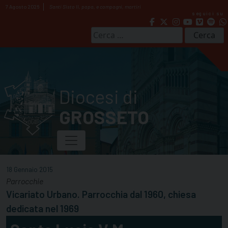
Skip
7 Agosto 2026
Santi Sisto II, papa, e compagni, martiri
seguici su
to
content
Ricerca
per:
Diocesi di
GROSSETO
18 Gennaio 2015
Parrocchie
Vicariato Urbano. Parrocchia dal 1960, chiesa
dedicata nel 1969