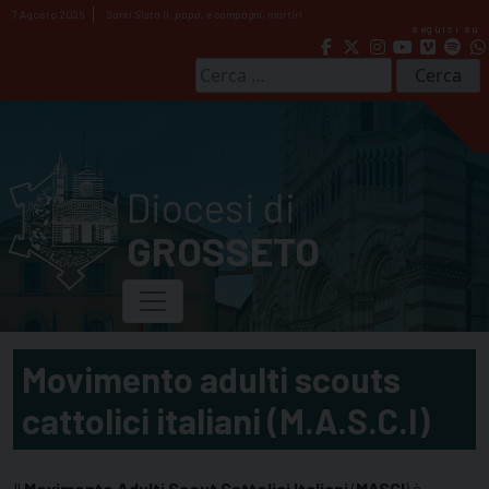
Skip
7 Agosto 2026
Santi Sisto II, papa, e compagni, martiri
seguici su
to
content
Ricerca
per:
Diocesi di
GROSSETO
Movimento adulti scouts
cattolici italiani (M.A.S.C.I)
Il
Movimento Adulti Scout Cattolici Italiani
(
MASCI
) è