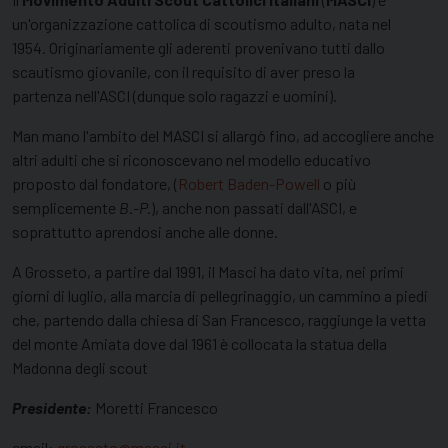
un'organizzazione cattolica di scoutismo adulto, nata nel
1954. Originariamente gli aderenti provenivano tutti dallo
scautismo giovanile, con il requisito di aver preso la
partenza nell'ASCI (dunque solo ragazzi e uomini).
Man mano l'ambito del MASCI si allargò fino, ad accogliere anche
altri adulti che si riconoscevano nel modello educativo
proposto dal fondatore, (
Robert Baden-Powell
o più
semplicemente
B.-P.
), anche non passati dall'ASCI, e
soprattutto aprendosi anche alle donne.
A Grosseto, a partire dal 1991, il Masci ha dato vita, nei primi
giorni di luglio, alla marcia di pellegrinaggio, un cammino a piedi
che, partendo dalla chiesa di San Francesco, raggiunge la vetta
del monte Amiata dove dal 1961 è collocata la statua della
Madonna degli scout
Presidente:
Moretti Francesco
email:
grosseto@masci.it