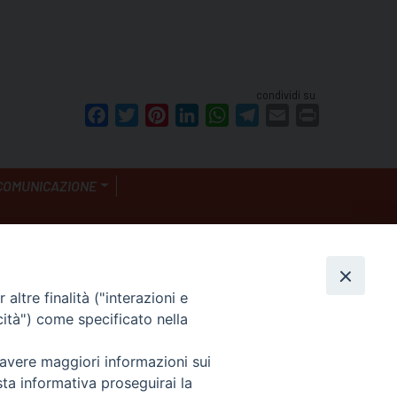
condividi su
Facebook
Twitter
Pinterest
LinkedIn
WhatsApp
Telegram
Email
Print
COMUNICAZIONE
seguici su
altre finalità ("interazioni e
cità") come specificato nella
 avere maggiori informazioni sui
sta informativa proseguirai la