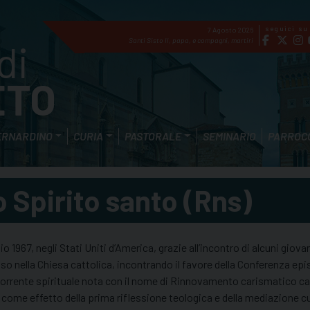
seguici su
7 Agosto 2026
di
Santi Sisto II, papa, e compagni, martiri
ETO
ERNARDINO
CURIA
PASTORALE
SEMINARIO
PARROC
 Spirito santo (Rns)
1967, negli Stati Uniti d’America, grazie all’incontro di alcuni giova
so nella Chiesa cattolica, incontrando il favore della Conferenza ep
e corrente spirituale nota con il nome di Rinnovamento carismatico c
me effetto della prima riflessione teologica e della mediazione cul