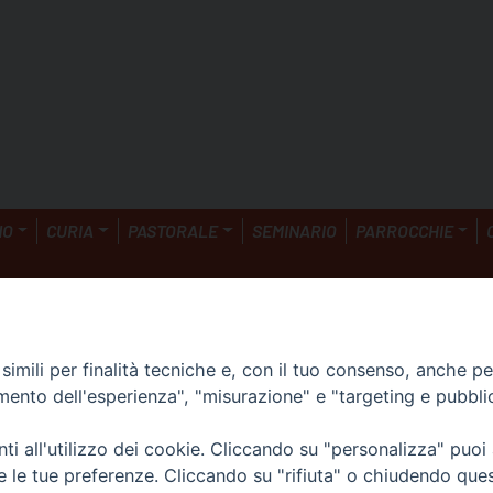
NO
CURIA
PASTORALE
SEMINARIO
PARROCCHIE
imili per finalità tecniche e, con il tuo consenso, anche per 
rosseto (Gr)
amento dell'esperienza", "misurazione" e "targeting e pubbli
iesacattolica.it
i all'utilizzo dei cookie. Cliccando su "personalizza" puoi
re le tue preferenze. Cliccando su "rifiuta" o chiudendo que