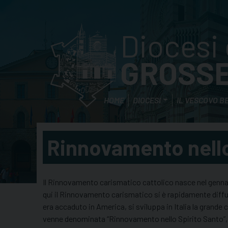
Skip
to
content
Diocesi 
GROSS
HOME
DIOCESI
IL VESCOVO B
Rinnovamento nello
Il Rinnovamento carismatico cattolico nasce nel gennaio 
qui il Rinnovamento carismatico si è rapidamente diffu
era accaduto in America, si sviluppa in Italia la grand
venne denominata “Rinnovamento nello Spirito Santo”, co