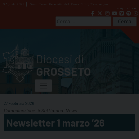
Skip
9 Agosto 2026
Santa Teresa Benedetta della Croce (Edith) Stein, vergine
seguici su
to
content
Ricerca
per:
Diocesi di
GROSSETO
27 Febbraio 2026
Comunicazione
inSettimana
News
Newsletter 1 marzo ’26