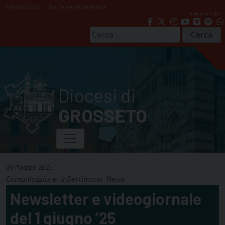
Skip
8 Agosto 2026
San Domenico, sacerdote
seguici su
to
content
Ricerca
per:
Diocesi di
GROSSETO
30 Maggio 2025
Comunicazione
inSettimana
News
Newsletter e videogiornale
del 1 giugno ’25