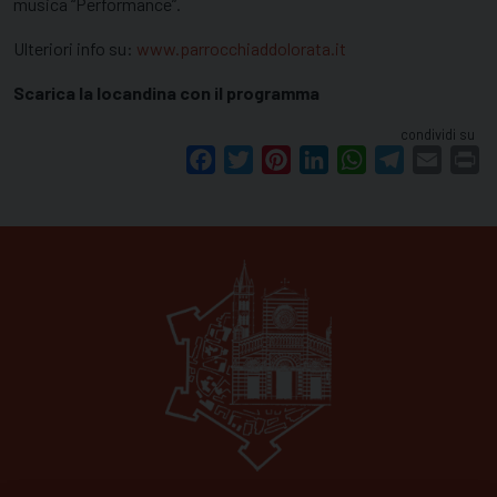
musica “Performance”.
Ulteriori info su:
www.parrocchiaddolorata.it
Scarica la locandina con il programma
condividi su
Facebook
Twitter
Pinterest
LinkedIn
WhatsApp
Telegram
Email
Pr