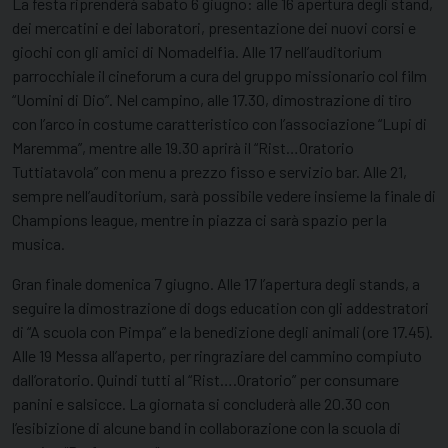
La festa riprenderà sabato 6 giugno: alle 16 apertura degli stand,
dei mercatini e dei laboratori, presentazione dei nuovi corsi e
giochi con gli amici di Nomadelfia. Alle 17 nell’auditorium
parrocchiale il cineforum a cura del gruppo missionario col film
“Uomini di Dio”. Nel campino, alle 17.30, dimostrazione di tiro
con l’arco in costume caratteristico con l’associazione “Lupi di
Maremma”, mentre alle 19.30 aprirà il “Rist…Oratorio
Tuttiatavola” con menu a prezzo fisso e servizio bar. Alle 21,
sempre nell’auditorium, sarà possibile vedere insieme la finale di
Champions league, mentre in piazza ci sarà spazio per la
musica.
Gran finale domenica 7 giugno. Alle 17 l’apertura degli stands, a
seguire la dimostrazione di dogs education con gli addestratori
di “A scuola con Pimpa” e la benedizione degli animali (ore 17.45).
Alle 19 Messa all’aperto, per ringraziare del cammino compiuto
dall’oratorio. Quindi tutti al “Rist….Oratorio” per consumare
panini e salsicce. La giornata si concluderà alle 20.30 con
l’esibizione di alcune band in collaborazione con la scuola di