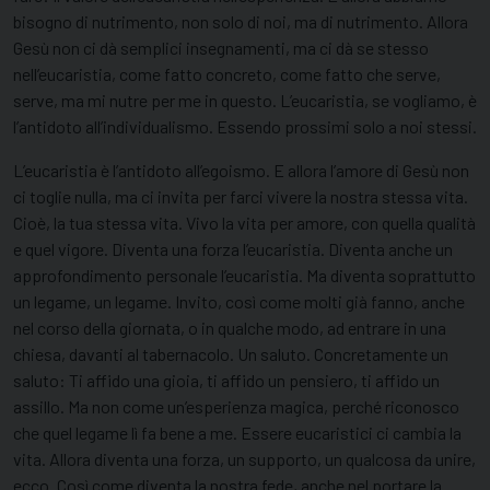
bisogno di nutrimento, non solo di noi, ma di nutrimento. Allora
Gesù non ci dà semplici insegnamenti, ma ci dà se stesso
nell’eucaristia, come fatto concreto, come fatto che serve,
serve, ma mi nutre per me in questo. L’eucaristia, se vogliamo, è
l’antidoto all’individualismo. Essendo prossimi solo a noi stessi.
L’eucaristia è l’antidoto all’egoismo. E allora l’amore di Gesù non
ci toglie nulla, ma ci invita per farci vivere la nostra stessa vita.
Cioè, la tua stessa vita. Vivo la vita per amore, con quella qualità
e quel vigore. Diventa una forza l’eucaristia. Diventa anche un
approfondimento personale l’eucaristia. Ma diventa soprattutto
un legame, un legame. Invito, così come molti già fanno, anche
nel corso della giornata, o in qualche modo, ad entrare in una
chiesa, davanti al tabernacolo. Un saluto. Concretamente un
saluto: Ti affido una gioia, ti affido un pensiero, ti affido un
assillo. Ma non come un’esperienza magica, perché riconosco
che quel legame lì fa bene a me. Essere eucaristici ci cambia la
vita. Allora diventa una forza, un supporto, un qualcosa da unire,
ecco. Così come diventa la nostra fede, anche nel portare la