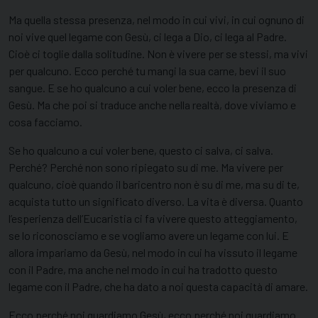
Ma quella stessa presenza, nel modo in cui vivi, in cui ognuno di
noi vive quel legame con Gesù, ci lega a Dio, ci lega al Padre.
Cioè ci toglie dalla solitudine. Non è vivere per se stessi, ma vivi
per qualcuno. Ecco perché tu mangi la sua carne, bevi il suo
sangue. E se ho qualcuno a cui voler bene, ecco la presenza di
Gesù. Ma che poi si traduce anche nella realtà, dove viviamo e
cosa facciamo.
Se ho qualcuno a cui voler bene, questo ci salva, ci salva.
Perché? Perché non sono ripiegato su di me. Ma vivere per
qualcuno, cioè quando il baricentro non è su di me, ma su di te,
acquista tutto un significato diverso. La vita è diversa. Quanto
l’esperienza dell’Eucaristia ci fa vivere questo atteggiamento,
se lo riconosciamo e se vogliamo avere un legame con lui. E
allora impariamo da Gesù, nel modo in cui ha vissuto il legame
con il Padre, ma anche nel modo in cui ha tradotto questo
legame con il Padre, che ha dato a noi questa capacità di amare.
Ecco perché noi guardiamo Gesù, ecco perché noi guardiamo