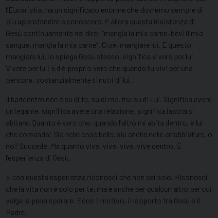
l’Eucaristia, ha un significato enorme che dovremo sempre di
più approfondire e conoscere. E allora questa insistenza di
Gesù continuamente nel dire: “mangia la mia carne, bevi il mio
sangue, mangia la mia carne”. Cioè, mangiare lui. E questo
mangiare lui, lo spiega Gesù stesso, significa vivere per lui.
Vivere per lui! Ed è proprio vero che quando tu vivi per una
persona, sostanzialmente ti nutri di lui.
Il baricentro non è su di te, su di me, ma su di Lui. Significa avere
un legame, significa avere una relazione, significa lasciarsi
abitare. Quanto è vero che, quando l’altro mi abita dentro, è lui
che comanda! Sia nelle cose belle, sia anche nelle arrabbiature, o
no? Succede. Ma quanto vive, vive, vive, vive dentro. È
l’esperienza di Gesù.
E con questa esperienza riconosci che non sei solo. Riconosci
che la vita non è solo per te, ma è anche per qualcun altro per cui
valga la pena sperare. Ecco il motivo, il rapporto tra Gesù e il
Padre.