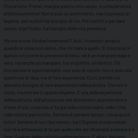
l’Eucaristia. Prendi, mangia questo mio corpo: è un’esperienza
affettiva enorme! Non è solo un sentimento, ma riconosce un
legame: per nutrirti hai bisogno di me. Per nutrirti e per dare
senso, significato, hai bisogno della mia presenza.
Ma non è così fra due innamorati? Anzi, riconosci proprio
quando le cose non vanno, che mi manca quello. Si inserisce in
questo orizzonte la presenza di Gesù; ed è un mangiare reale e
vero, ma anche un mangiare, tra virgolette, simbolico. C’è
l’occasione di sperimentarlo, non solo di capirlo, non è solo una
questione di idea, ma di fare esperienza. Ecco perché noi
abbiamo bisogno di fare esperienza nell’eucaristia. Che non è
testa, ma entrare in questo legame. È una delle esperienze
dell’eucaristia, dell’adorazione che dovremmo approfondire e
vivere di più, cosa che si fa già nella nostra realtà, nella città,
nelle nostre parrocchie. Sembra di perdere tempo, ma acquisti
tutto! Sembra di non fare niente, ma il Signore sta lavorando
con te e attraverso di te per quello che sei chiamato a essere e a
fare! Il valore dell’eucaristia nell’esperienza. E allora abbiamo