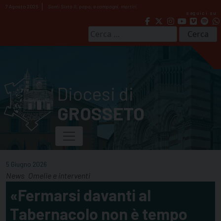
Skip
7 Agosto 2026
Santi Sisto II, papa, e compagni, martiri
seguici su
to
content
Ricerca
per:
Diocesi di
GROSSETO
5 Giugno 2026
News
Omelie e interventi
«Fermarsi davanti al
Tabernacolo non è tempo