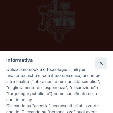
Informativa
Diocesi di GROSSETO
C.F. 80053900538
Utilizziamo cookie o tecnologie simili per
Corso carducci 11 58100 Grosseto (Gr)
finalità tecniche e, con il tuo consenso, anche per
Tel e fax 0564 29044
altre finalità ("interazioni e funzionalità semplici",
email:
curia@grosseto.chiesacattolica.it
"miglioramento dell'esperienza", "misurazione" e
"targeting e pubblicità") come specificato nella
cookie policy.
Cliccando su "accetta" acconsenti all'utilizzo dei
seguici su
cookie. Cliccando su "personalizza" puoi avere