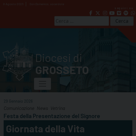
Skip
8 Agosto 2026
San Domenico, sacerdote
seguici su
to
content
Ricerca
per:
Diocesi di
GROSSETO
29 Gennaio 2026
Comunicazione
News
Vetrina
Festa della Presentazione del Signore
Giornata della Vita