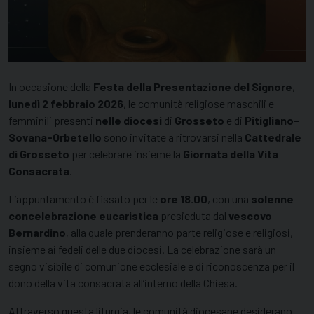
In occasione della
Festa della Presentazione del Signore
,
lunedì 2 febbraio 2026
, le comunità religiose maschili e
femminili presenti
nelle diocesi
di
Grosseto
e di
Pitigliano-
Sovana-Orbetello
sono invitate a ritrovarsi nella
Cattedrale
di Grosseto
per celebrare insieme la
Giornata della Vita
Consacrata
.
L’appuntamento è fissato per le
ore 18.00
, con una
solenne
concelebrazione eucaristica
presieduta dal
vescovo
Bernardino
, alla quale prenderanno parte religiose e religiosi,
insieme ai fedeli delle due diocesi. La celebrazione sarà un
segno visibile di comunione ecclesiale e di riconoscenza per il
dono della vita consacrata all’interno della Chiesa.
Attraverso questa liturgia, le comunità diocesane desiderano