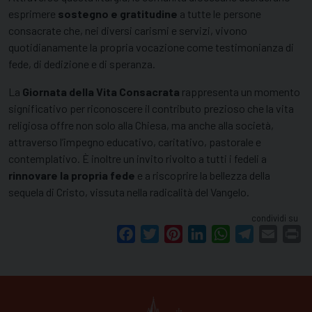
esprimere
sostegno e gratitudine
a tutte le persone
consacrate che, nei diversi carismi e servizi, vivono
quotidianamente la propria vocazione come testimonianza di
fede, di dedizione e di speranza.
La
Giornata della Vita Consacrata
rappresenta un momento
significativo per riconoscere il contributo prezioso che la vita
religiosa offre non solo alla Chiesa, ma anche alla società,
attraverso l’impegno educativo, caritativo, pastorale e
contemplativo. È inoltre un invito rivolto a tutti i fedeli a
rinnovare la propria fede
e a riscoprire la bellezza della
sequela di Cristo, vissuta nella radicalità del Vangelo.
condividi su
Facebook
Twitter
Pinterest
LinkedIn
WhatsApp
Telegram
Email
Pr