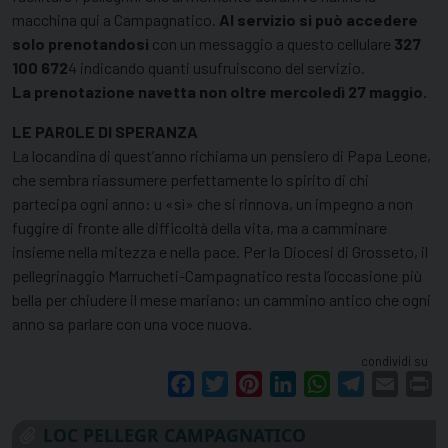
macchina qui a Campagnatico.
Al servizio si può accedere
solo prenotandosi
con un messaggio a questo cellulare
327
100 672
4 indicando quanti usufruiscono del servizio.
La prenotazione navetta non oltre mercoledì 27 maggio.
LE PAROLE DI SPERANZA
La locandina di quest’anno richiama un pensiero di Papa Leone,
che sembra riassumere perfettamente lo spirito di chi
partecipa ogni anno: u «sì» che si rinnova, un impegno a non
fuggire di fronte alle difficoltà della vita, ma a camminare
insieme nella mitezza e nella pace. Per la Diocesi di Grosseto, il
pellegrinaggio Marrucheti-Campagnatico resta l’occasione più
bella per chiudere il mese mariano: un cammino antico che ogni
anno sa parlare con una voce nuova.
condividi su
Facebook
Twitter
Pinterest
LinkedIn
WhatsApp
Telegram
Email
Pr
LOC PELLEGR CAMPAGNATICO