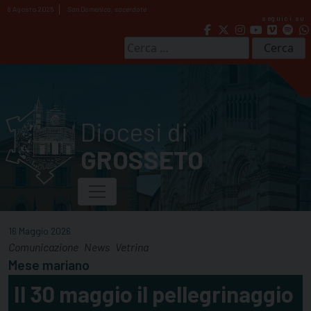
Skip
8 Agosto 2026
San Domenico, sacerdote
seguici su
to
content
Ricerca
per:
Diocesi di
GROSSETO
16 Maggio 2026
Comunicazione
News
Vetrina
Mese mariano
Il 30 maggio il pellegrinaggio