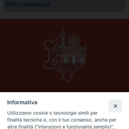
2026_compressed
Informativa
Diocesi di GROSSETO
C.F. 80053900538
Utilizziamo cookie o tecnologie simili per
Corso carducci 11 58100 Grosseto (Gr)
finalità tecniche e, con il tuo consenso, anche per
Tel e fax 0564 29044
altre finalità ("interazioni e funzionalità semplici",