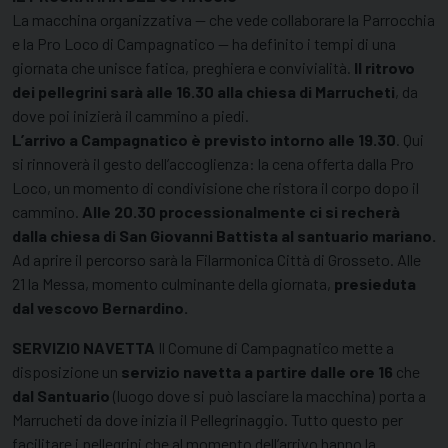
La macchina organizzativa — che vede collaborare la Parrocchia
e la Pro Loco di Campagnatico — ha definito i tempi di una
giornata che unisce fatica, preghiera e convivialità.
Il ritrovo
dei pellegrini sarà alle 16.30 alla chiesa di Marrucheti
, da
dove poi inizierà il cammino a piedi.
L’arrivo a Campagnatico è previsto intorno alle 19.30
. Qui
si rinnoverà il gesto dell’accoglienza: la cena offerta dalla Pro
Loco, un momento di condivisione che ristora il corpo dopo il
cammino.
Alle 20.30
processionalmente ci si recherà
dalla chiesa di San Giovanni Battista al santuario mariano.
Ad aprire il percorso sarà la Filarmonica Città di Grosseto. Alle
21 la Messa, momento culminante della giornata,
presieduta
dal vescovo Bernardino.
SERVIZIO NAVETTA
Il Comune di Campagnatico mette a
disposizione un
servizio navetta a partire dalle ore 16
che
dal Santuario
(luogo dove si può lasciare la macchina) porta a
Marrucheti da dove inizia il Pellegrinaggio. Tutto questo per
facilitare i pellegrini che al momento dell’arrivo hanno la