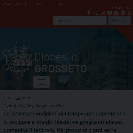
Skip
8 Agosto 2026
San Domenico, sacerdote
seguici su
to
content
Ricerca
per:
Diocesi di
GROSSETO
6 Febbraio 2015
Comunicazione
News
Vetrina
Le avverse condizioni del tempo non consentono
di svolgere al meglio l’iniziativa programmata per
domenica 8 febbraio. Nei prossimi giorni verrà