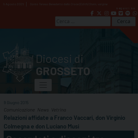
Skip
9 Agosto 2026
Santa Teresa Benedetta della Croce (Edith) Stein, vergine
seguici su
to
content
Ricerca
per:
Diocesi di
GROSSETO
9 Giugno 2015
Comunicazione
News
Vetrina
Relazioni affidate a Franco Vaccari, don Virginio
Colmegna e don Luciano Musi