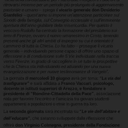
ritrovarsi insieme per un periodo più prolungato di aggiornamento
pastorale e umano
– spiega il
vicario generale don Desiderio
Gianfelici
–
quest’anno si impone un’attenzione particolare sul
Sinodo della famiglia, sul Convegno ecclesiale e sull’imminente
apertura dell’anno giubilare della misericordia. Per questo il
vescovo Rodolfo ha centrato la formazione del presbiterio sui
temi di Firenze, ovvero il nuovo umanesimo in Cristo, tenendo
presenti anche gli altri ambiti di impegno su cui è orientato il
cammino di tutta la Chiesa. Lo ha fatto
– prosegue il vicario
generale –
individuando persone capaci di offrire uno spazio di
riflessione e di condivisione sulle 5 Vie individuate nella traccia
verso Firenze, in grado di raccogliere in sé tutte le prospettive
che la Chiesa sta individuando ed attuando per una nuova
evangelizzazione e per nuove testimonianze di Vangelo”.
La giornata di
mercoledì 10 giugno
avrà per tema:
“La via del
trasfigurare”
e sarà affidata a
Franco Vaccari
,
psicologo,
docente in istituti superiori di Arezzo, e fondatore e
presidente di “Rondine-Cittadella della Pace”
, associazione
nata per favorire l’incontro e l’amicizia tra giovani studenti
appartenenti a popolazioni o etnie in guerra tra loro.
La
seconda giornata
sarà incentrata su
“Le vie dell’abitare e
dell’educare”
, che saranno sviluppate dalla riflessione che
offrirà
don Virginio Colmegna, presidente della Fondazione