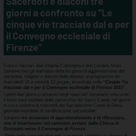
Sacerdoti e diaconi tre
giorni a confronto su “Le
cinque vie tracciate dal e per
il Convegno ecclesiale di
Firenze”
Franco Vaccari, don Virginio Colmegna e don Luciano Musi.
Saranno loro gli animatori della tre giorni di aggiornamento dei
sacerdoti, religiosi e diaconi della diocesi, in programma da
mercoledì 10 a venerdì 12 giugno, incentrata sulle
“Cinque Vie
tracciate
dal
e
per
il Convegno ecclesiale di Firenze 2015”
.
I primi due giorni si terranno negli spazi del Seminario vescovile,
il terzo sarà ospitato dalla parrocchia del Sacro Cuore, nel giorno
in cui si celebra la solennità del Sacratissimo Cuore di Gesù,
giornata mondiale di santificazione sacerdotale.
Saranno
tre occasioni di approfondimento e di riflessione,
che si inseriscono nel cammino avviato dalla Chiesa di
Grosseto verso il Convegno di Firenze.
“Nella bella consuetudine per i sacerdoti, i religiosi e i diaconi di