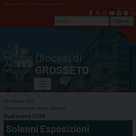
Skip
8 Agosto 2026
San Domenico, sacerdote
seguici su
to
content
Ricerca
per:
Diocesi di
GROSSETO
20 Febbraio 2026
Comunicazione
News
Vetrina
Quaresima 2026
Solenni Esposizioni