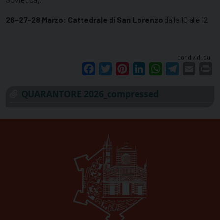
26-27-28 Marzo: Cattedrale di San Lorenzo
dalle 10 alle 12
condividi su
Facebook
Twitter
Pinterest
LinkedIn
WhatsApp
Telegram
Email
Pr
QUARANTORE 2026_compressed