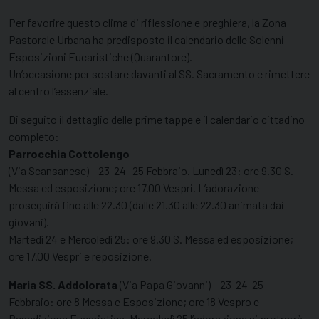
Per favorire questo clima di riflessione e preghiera, la Zona
Pastorale Urbana ha predisposto il calendario delle Solenni
Esposizioni Eucaristiche (Quarantore).
Un’occasione per sostare davanti al SS. Sacramento e rimettere
al centro l’essenziale.
Di seguito il dettaglio delle prime tappe e il calendario cittadino
completo:
Parrocchia Cottolengo
(Via Scansanese) – 23-24- 25 Febbraio. Lunedì 23: ore 9.30 S.
Messa ed esposizione; ore 17.00 Vespri. L’adorazione
proseguirà fino alle 22.30 (dalle 21.30 alle 22.30 animata dai
giovani).
Martedì 24 e Mercoledì 25: ore 9.30 S. Messa ed esposizione;
ore 17.00 Vespri e reposizione.
Maria SS. Addolorata
(Via Papa Giovanni) – 23-24-25
Febbraio: ore 8 Messa e Esposizione; ore 18 Vespro e
Benedizione Eucaristica. Mercoledì 25 l’adorazione si protrarrà