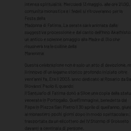
intensa spiritualità. Mercoledì 13 maggio, alle ore 21.00, 
comunità monastica e i fedeli si ritroveranno per la
Festa della
Madonna di Fatima. La serata sarà animata dalla
suggestiva processione e dal canto dell’Inno Akathisto
un antico e solenne omaggio alla Madre di Dio che
risuonerà tra le colline della
Maremma.
Questa celebrazione non è solo un atto di devozione, 
il rinnovo di un legame storico profondo iniziato oltre
vent’anni fa. Era il 2003, anno dedicato al Rosario da S
Giovanni Paolo II, quando
il Santuario di Fatima donò a Siloe una copia della stat
venerata in Portogallo. Quell’immagine, benedetta dal
Papa in Piazza San Pietro il 30 aprile di quell’anno, giun
al monastero pochi giorni dopo in modo spettacolare:
trasportata da un elicottero del IV Stormo di Grosseto
davanti a centinaia di persone.