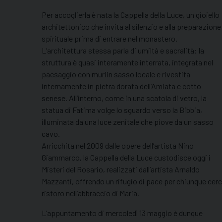
Per accoglierla è nata la Cappella della Luce, un gioiello
architettonico che invita al silenzio e alla preparazione
spirituale prima di entrare nel monastero.
L’architettura stessa parla di umiltà e sacralità: la
struttura è quasi interamente interrata, integrata nel
paesaggio con muriin sasso locale e rivestita
internamente in pietra dorata dell’Amiata e cotto
senese. All’interno, come in una scatola di vetro, la
statua di Fatima volge lo sguardo verso la Bibbia,
illuminata da una luce zenitale che piove da un sasso
cavo.
Arricchita nel 2009 dalle opere dell’artista Nino
Giammarco, la Cappella della Luce custodisce oggi i
Misteri del Rosario, realizzati dall’artista Arnaldo
Mazzanti, offrendo un rifugio di pace per chiunque cerc
ristoro nell’abbraccio di Maria.
L’appuntamento di mercoledì 13 maggio è dunque