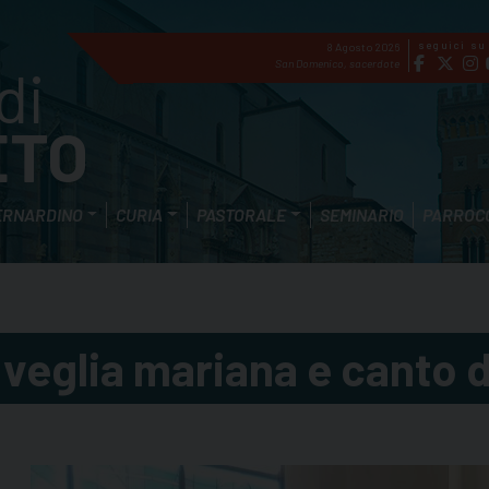
seguici su
8 Agosto 2026
di
San Domenico, sacerdote
ETO
ERNARDINO
CURIA
PASTORALE
SEMINARIO
PARROC
o veglia mariana e canto d