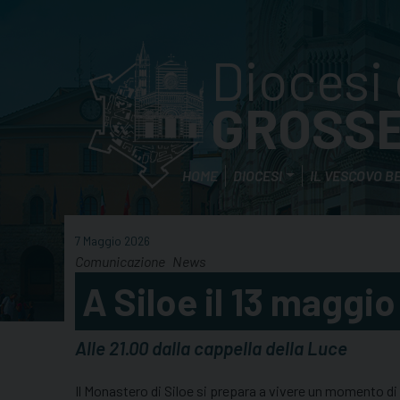
Skip
to
content
Diocesi 
GROSS
HOME
DIOCESI
IL VESCOVO B
7 Maggio 2026
Comunicazione
News
A Siloe il 13 maggi
Alle 21.00 dalla cappella della Luce
Il Monastero di Siloe si prepara a vivere un momento di