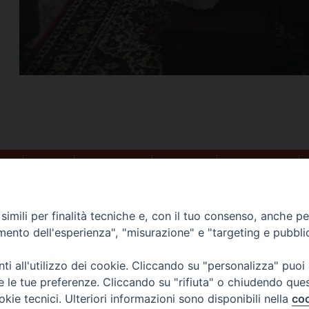
NO
CURIA
PASTORALE
SEMINARIO
PARROCCHIE
imili per finalità tecniche e, con il tuo consenso, anche per 
amento dell'esperienza", "misurazione" e "targeting e pubbli
rosseto (Gr)
i all'utilizzo dei cookie. Cliccando su "personalizza" puoi
re le tue preferenze. Cliccando su "rifiuta" o chiudendo que
iesacattolica.it
okie tecnici. Ulteriori informazioni sono disponibili nella
coo