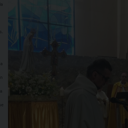
la
s,
ma
an
ua
se