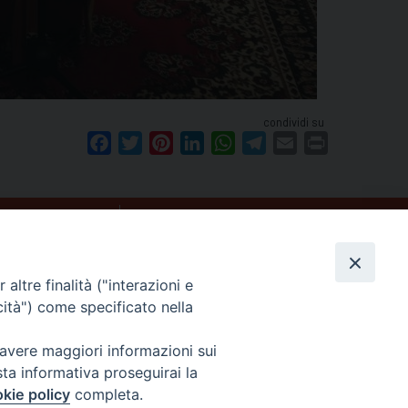
condividi su
Facebook
Twitter
Pinterest
LinkedIn
WhatsApp
Telegram
Email
Print
COMUNICAZIONE
altre finalità ("interazioni e
seguici su
cità") come specificato nella
 avere maggiori informazioni sui
sta informativa proseguirai la
kie policy
completa.