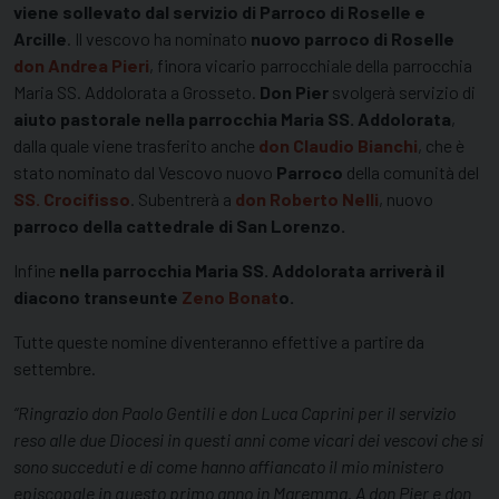
viene sollevato dal servizio di Parroco di Roselle e
Arcille
. Il vescovo ha nominato
nuovo parroco di Roselle
don Andrea Pieri
, finora vicario parrocchiale della parrocchia
Maria SS. Addolorata a Grosseto.
Don Pier
svolgerà servizio di
aiuto pastorale nella parrocchia Maria SS. Addolorata
,
dalla quale viene trasferito anche
don Claudio Bianchi
, che è
stato nominato dal Vescovo nuovo
Parroco
della comunità del
SS. Crocifisso
. Subentrerà a
don Roberto Nelli
, nuovo
parroco della cattedrale di San Lorenzo.
Infine
nella parrocchia Maria SS. Addolorata arriverà il
diacono transeunte
Zeno Bonat
o.
Tutte queste nomine diventeranno effettive a partire da
settembre.
“Ringrazio don Paolo Gentili e don Luca Caprini per il servizio
reso alle due Diocesi in questi anni come vicari dei vescovi che si
sono succeduti e di come hanno affiancato il mio ministero
episcopale in questo primo anno in Maremma. A don Pier e don