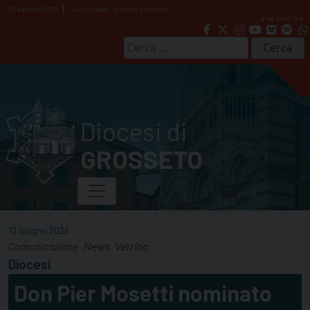
Skip
10 Agosto 2026
San Lorenzo, diacono e martire
seguici su
to
content
Ricerca
per:
Diocesi di
GROSSETO
12 Giugno 2026
Comunicazione
News
Vetrina
Diocesi
Don Pier Mosetti nominato