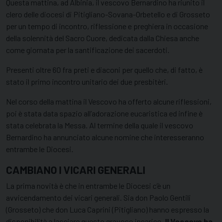
Questa mattina, ad Albinia, il vescovo Bernardino ha riunito il
clero delle diocesi di Pitigliano-Sovana-Orbetello e di Grosseto
per un tempo di incontro, riflessione e preghiera in occasione
della solennità del Sacro Cuore, dedicata dalla Chiesa anche
come giornata per la santificazione dei sacerdoti.
Presenti oltre 60 fra preti e diaconi per quello che, di fatto, è
stato il primo incontro unitario dei due presbitèri.
Nel corso della mattina il Vescovo ha offerto alcune riflessioni,
poi è stata data spazio all’adorazione eucaristica ed infine è
stata celebrata la Messa. Al termine della quale il vescovo
Bernardino ha annunciato alcune nomine che interesseranno
entrambe le Diocesi.
CAMBIANO I VICARI GENERALI
La prima novità è che in entrambe le Diocesi c’è un
avvicendamento dei vicari generali. Sia don Paolo Gentili
(Grosseto) che don Luca Caprini (Pitigliano) hanno espresso la
disponibilità a lasciare questo gravoso incarico.
Il Vescovo ha