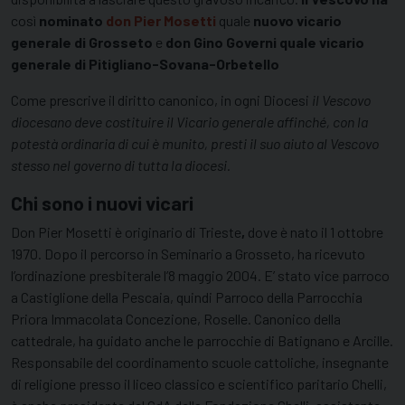
così
nominato
don Pier Mosetti
quale
nuovo vicario
generale di Grosseto
e
don Gino Governi quale vicario
generale di Pitigliano-Sovana-Orbetello
Come prescrive il diritto canonico, in ogni Diocesi
il Vescovo
diocesano deve costituire il Vicario generale affinché, con la
potestà ordinaria di cui è munito, presti il suo aiuto al Vescovo
stesso nel governo di tutta la diocesi.
Chi sono i nuovi vicari
Don Pier Mosetti è originario di Trieste
,
dove è nato il 1 ottobre
1970. Dopo il percorso in Seminario a Grosseto, ha ricevuto
l’ordinazione presbiterale l’8 maggio 2004. E’ stato vice parroco
a Castiglione della Pescaia, quindi Parroco della Parrocchia
Priora Immacolata Concezione, Roselle. Canonico della
cattedrale, ha guidato anche le parrocchie di Batignano e Arcille.
Responsabile del coordinamento scuole cattoliche, insegnante
di religione presso il liceo classico e scientifico paritario Chelli,