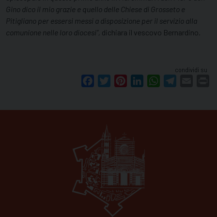
Gino dico il mio grazie e quello delle Chiese di Grosseto e
Pitigliano per essersi messi a disposizione per il servizio alla
comunione nelle loro diocesi”,
dichiara il vescovo Bernardino.
condividi su
Facebook
Twitter
Pinterest
LinkedIn
WhatsApp
Telegram
Email
Pr