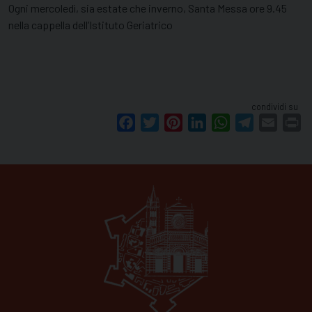
Ogni mercoledì, sia estate che inverno, Santa Messa ore 9.45
nella cappella dell’Istituto Geriatrico
condividi su
Facebook
Twitter
Pinterest
LinkedIn
WhatsApp
Telegram
Email
Pr