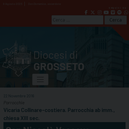
Skip
8 Agosto 2026
San Domenico, sacerdote
seguici su
to
content
Ricerca
per:
Diocesi di
GROSSETO
22 Novembre 2016
Parrocchie
Vicarìa Collinare-costiera. Parrocchia ab imm.,
chiesa XIII sec.