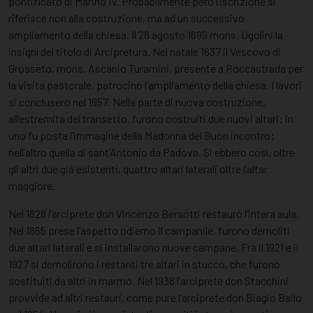
pontificato di Marino IV. Probabilmente però l’iscrizione si
riferisce non alla costruzione, ma ad un successivo
ampliamento della chiesa. Il 28 agosto 1699 mons. Ugolini la
insignì del titolo di Arcipretura. Nel natale 1637 il Vescovo di
Grosseto, mons. Ascanio Turamini, presente a Roccastrada per
la visita pastorale, patrocinò l’ampliamento della chiesa. I lavori
si conclusero nel 1657. Nella parte di nuova costruzione,
all’estremità del transetto, furono costruiti due nuovi altari: in
uno fu posta l’immagine della Madonna del Buon incontro;
nell’altro quella di sant’Antonio da Padova. Si ebbero così, oltre
gli altri due già esistenti, quattro altari laterali oltre l’altar
maggiore.
Nel 1828 l’arciprete don Vincenzo Bersotti restaurò l’intera aula.
Nel 1865 prese l’aspetto odierno il campanile, furono demoliti
due altari laterali e si installarono nuove campane. Fra il 1921 e il
1927 si demolirono i restanti tre altari in stucco, che furono
sostituiti da altri in marmo. Nel 1938 l’arciprete don Stacchini
provvide ad altri restauri, come pure l’arciprete don Biagio Bailo