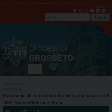
Skip
9 Agosto 2026
Santa Teresa Benedetta della Croce (Edith) Stein, vergine
seguici su
to
content
Ricerca
per:
Diocesi di
GROSSETO
2 Febbraio 2015
Parrocchie
Parrocchia ab immemorabili, chiesa consacrata nel
1690. Vicaria Ombrone-Bruna