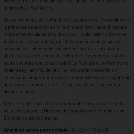
allora costretta all’annuale offerta di un palio di seta del valore
minimo di 20 fiorini d’oro.
Non si hanno notizie sull’origine della parrocchia. Probabilmente
la prima sede parrocchiale fu la chiesa di San Giusto, in seguito
mutata nell’attuale Sant’Egidio, dopo il crollo della costruzione
più antica. L’attuale chiesa, in stile romanico con l’aggiunta
successiva di elementi barocchi è una struttura ad aula con
abside retto, tetto a capanna in laterizio con capriate a sesto
acuto decorate con conci bicolori. La facciata è un rifacimento
risalente agli anni ’30 del ‘900. Sul lato destro dell’edificio si
individuano cinque monofore strombate ed una piccola porta ad
arco tondo tamponata: si tratta, probabilmente, di un resto
dell’antica pieve.
All’interno, oltre agli altari tardobarocchi, è importante la tela
settecentesca della Madonna del Rosario con il Bambino, san
Domenico e santa Caterina.
Amministratore parrocchiale:
don Ermille Berselli