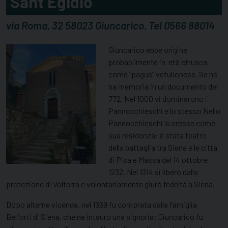
Sant’Egidio
via Roma, 32 58023 Giuncarico. Tel 0566 88014
Giuncarico ebbe origine
probabilmente in età etrusca
come “pagus” vetulionese. Se ne
ha memoria in un documento del
772. Nel 1000 vi dominarono i
Pannocchieschi e lo stesso Nello
Pannocchieschi la eresse come
sua residenza: è stata teatro
della battaglia tra Siena e le città
di Pisa e Massa del 14 ottobre
1232. Nel 1314 si liberò dalla
protezione di Volterra e volontariamente giurò fedeltà a Siena.
Dopo alterne vicende, nel 1369 fu comprata dalla famiglia
Belforti di Siena, che ne intaurò una signoria: Giuncarico fu