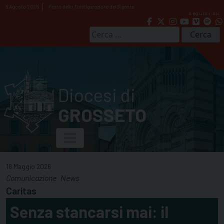
Skip
6 Agosto 2026
Festa della Trasfigurazione del Signore
seguici su
to
content
Ricerca
per:
Diocesi di
GROSSETO
18 Maggio 2026
Comunicazione
News
Caritas
Senza stancarsi mai: il