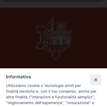
Informativa
Diocesi di GROSSETO
C.F. 80053900538
Utilizziamo cookie o tecnologie simili per
Corso carducci 11 58100 Grosseto (Gr)
finalità tecniche e, con il tuo consenso, anche per
Tel e fax 0564 29044
altre finalità ("interazioni e funzionalità semplici",
email:
curia@grosseto.chiesacattolica.it
"miglioramento dell'esperienza", "misurazione" e