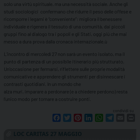
solo una virtù spirituale, ma una necessità sociale. Anche gli
studi sociologici confermano che ridurre il peso delle offese e
ricomporre i legami è “conveniente”: migliora il benessere
individuale e rigenera il tessuto di una comunità, dai piccoli
gruppi fino al dialogo tra i popoli e gli Stati, oggi più che mai
messo a dura prova dalla cronaca internazionale.ù
L’incontro di mercoledì 27 non sarà un evento isolato, ma il
punto di partenza di un possibile itinerario più strutturato.
Un’occasione per fermarsi, riflettere sulle proprie modalità
comunicative e apprendere gli strumenti per disinnescare i
contrasti quotidiani. In un mondo che
alza muri, imparare a perdonare (e a chiedere perdono) resta
l’unico modo per tornare a costruire ponti.
condividi su
Facebook
Twitter
Pinterest
LinkedIn
WhatsApp
Telegram
Email
Pr
LOC CARITAS 27 MAGGIO