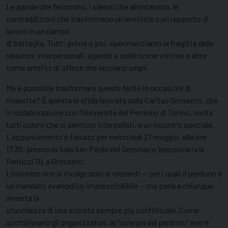
Le parole che feriscono, i silenzi che allontanano, le
contraddizioni che trasformano un’amicizia o un rapporto di
lavoro in un campo
di battaglia. Tutti, prima o poi, sperimentiamo la fragilità delle
relazioni interpersonali, agendo a volte come vittime e altre
come artefici di offese che lasciano segni.
Ma è possibile trasformare queste ferite in occasioni di
rinascita? È questa la sfida lanciata dalla Caritas Grosseto, che
in collaborazione con l’Università del Perdono di Torino, invita
tutti coloro che si sentono interpellati, a un incontro speciale.
L’appuntamento è fissato per mercoledì 27 maggio, alle ore
17.30, presso la Sala San Paolo del Seminario Vescovile (via
Ferrucci 11), a Grosseto.
L’incontro non si rivolge solo ai credenti — per i quali il perdono è
un mandato evangelico imprescindibile — ma parla a chiunque
avverta la
stanchezza di una società sempre più conflittuale. Come
sottolineano gli organizzatori, la “scienza del perdono” non è