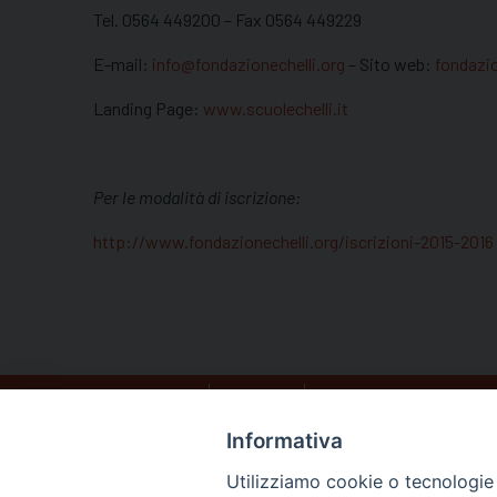
Tel. 0564 449200 – Fax 0564 449229
E-mail:
info@fondazionechelli.org
– Sito web:
fondazio
Landing Page:
www.scuolechelli.it
Per le modalità di iscrizione:
http://www.fondazionechelli.org/iscrizioni-2015-2016
HOME
DIOCESI
IL VESCOVO BERNARDI
Informativa
Utilizziamo cookie o tecnologie s