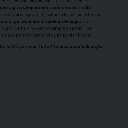
amente penso quando dico qualità? Cosa ritengo
gni ragazzo, imparando, vada verso la realtà
,
a viva, di una proposta culturale forte, può offrire (pur
sco: per educare ci vuole un villaggio
. Sono
e la prof. Bernardini – siamo sempre disponibili per
 in modo personalizzato ad ogni tipo di richiesta”.
alle 13), per email (info@fondazionechelli.org) o