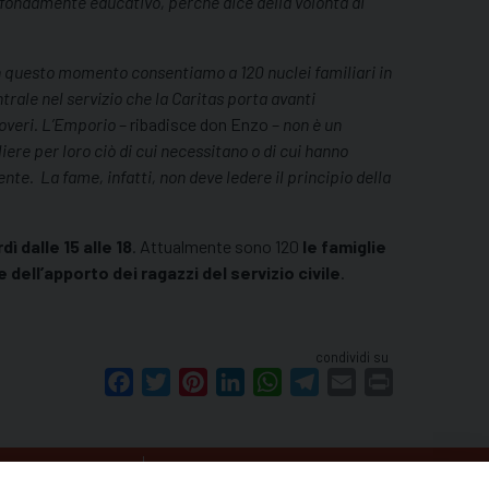
ofondamente educativo, perché dice della volontà di
n questo momento consentiamo a 120 nuclei familiari in
trale nel servizio che la Caritas porta avanti
poveri. L’Emporio
– ribadisce don Enzo –
non è un
liere per loro ciò di cui necessitano o di cui hanno
te. La fame, infatti, non deve ledere il principio della
ì dalle 15 alle 18
. Attualmente sono 120
le famiglie
e dell’apporto dei ragazzi del servizio civile
.
condividi su
Facebook
Twitter
Pinterest
LinkedIn
WhatsApp
Telegram
Email
Print
COMUNICAZIONE