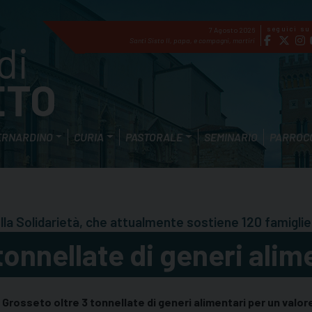
seguici su
7 Agosto 2026
di
Santi Sisto II, papa, e compagni, martiri
ETO
ERNARDINO
CURIA
PASTORALE
SEMINARIO
PARROC
ella Solidarietà, che attualmente sostiene 120 famiglie
onnellate di generi alime
 Grosseto oltre 3 tonnellate di generi alimentari per un valo