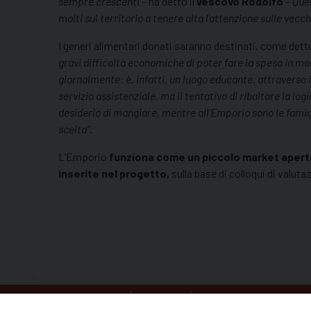
sempre crescenti
– ha detto il
vescovo Rodolfo
–
Ques
molti sul territorio a tenere alta l’attenzione sulle vecc
I generi alimentari donati saranno destinati, come detto
gravi difficoltà economiche di poter fare la spesa in mod
giornalmente: è, infatti, un luogo educante, attraverso i
servizio assistenziale, ma il tentativo di ribaltare la lo
desiderio di mangiare, mentre all’Emporio sono le famigl
scelta”
.
L’Emporio
funziona come un piccolo market aperto du
inserite nel progetto,
sulla base di colloqui di valut
HOME
DIOCESI
IL VESCOVO BERNARDI