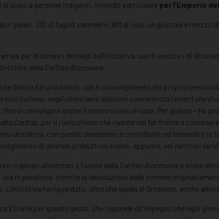
i di aiuto a persone indigenti, in modo particolare
per l’Emporio del
ori pelati, 170 di fagioli cannellini, 180 di ceci, un quintale e mezzo di
pa per illustrare i dettagli dell’iniziativa, con il vescovo di Grosse
direttore della Caritas diocesana.
che Banca Etruria lancia, con il coinvolgimento del proprio personale,
lo italiane; negli ultimi anni abbiamo concentrato i nostri sforzi a se
 fino a coinvolgere anche il nostro vicino di casa. Per questo
– ha pro
la Caritas, per il ruolo chiave che riveste nel far fronte e contenere 
mo desiderio, con questa donazione, è contribuire ad imbandire la t
volgimento di aziende produttrici scelte, appunto, nei territori servi
 euro in generi alimentari a favore della Caritas diocesana è stata al
nti ora in pensione, tramite la devoluzione delle somme originariament
 L’iniziativa ha riguardato, oltre che quella di Grosseto, anche altre C
nca Etruria per questo gesto, che risponde all’impegno che ogni giorn