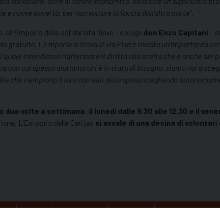
ta donazione, oltre al valore economico, ha anche un significato pr
hie e nuove povertà, per non voltare la faccia dall’altra parte”
.
, all’Emporio della solidarietà
“dove
– spiega
don Enzo Capitani
–
i
o gratuito. L’Emporio si trova in via Pisa e riveste un’importanza cen
l quale intendiamo riaffermare il diritto alla scelta che è anche dei 
gica con cui spesso aiutiamo chi è in stato di bisogno: siamo noi a sceg
ie che riempiono il loro carrello della spesa scegliendo autonomamen
e volte a settimana: il lunedì dalle 9.30 alle 12.30 e il venerd
azione. L’Emporio della Caritas
si avvale di una decina di volontari 
NO
CURIA
PASTORALE
SEMINARIO
PARROCCHIE