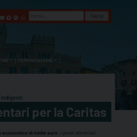
Ricerca
per:
CHIE
COMUNICAZIONE
 indigenti
ntari per la Caritas
re economico di 4mile euro.
I generi alimentari