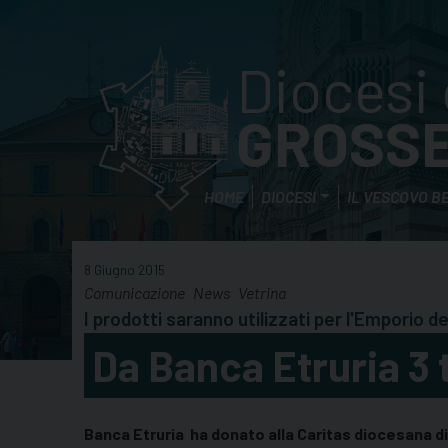
Skip
to
content
Diocesi 
GROSS
HOME
DIOCESI
IL VESCOVO B
8 Giugno 2015
Comunicazione
News
Vetrina
I prodotti saranno utilizzati per l'Emporio d
Da Banca Etruria 3 t
Banca Etruria ha donato alla Caritas diocesana di