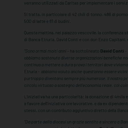
verranno utilizzati da Caritas per implementare i serviz
Si tratta, in particolare di 42 chili di tonno, 486 di pomod
500 di latte e 81 di budini.
Questa mattina, nel palazzo vescovile, la conferenza stam
di Banca Etruria, David Conti e con don Enzo Capitani, 
“Sono ormai molti anni
– ha sottolineato
David Conti
–
abbiamo sostenuto diverse organizzazioni benefiche non so
continua a mettere a dura prova i territori dove viviamo,
Etruria –
abbiamo voluto anche quest’anno essere vicini al
purtroppo diventano sempre più numerose. Il nostro pri
circolo virtuoso a sostegno dell’economia reale, col coin
L’iniziativa ha una particolarità: la donazione di 4mila
a favore dell’iniziativa ore lavorative, e da ex dipende
stessi, con un contributo aggiuntivo diretto della Banca.
“Da parte della diocesi un grazie sentito e sincero a Ba