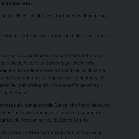
la Solidarietà.
 pasta, 85 chili di olio, 75 di farinacei, 54 di pecorino,
to Rodolfo Cetoloni, il coordinatore della zona tirrenica
 un’iniziativa solidale di raccolta fondi. Nel tempo
rvizio delle collettività locali, perché la crisi
seguito il coordinatore della zona tirrenica di Banca
le difficoltà di tante famiglie in crisi economica, che
avola dei meno fortunati, ma anche di innescare un
ti dalla Banca”.
imentata dai dipendenti della Banca, che hanno devoluto
e destinate alle strenne natalizie per i pensionati
aritas dei territori servizi da Banca Etruria.
o la Caritas mette in campo per far fronte a bisogni