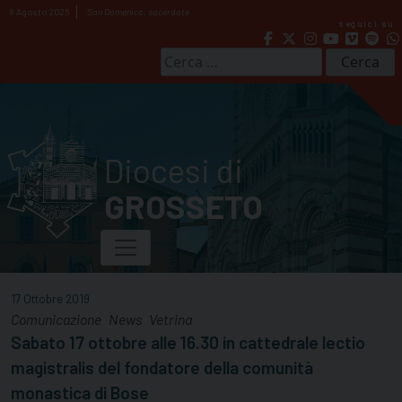
Skip
8 Agosto 2026
San Domenico, sacerdote
seguici su
to
content
Ricerca
per:
Diocesi di
GROSSETO
17 Ottobre 2019
Comunicazione
News
Vetrina
Sabato 17 ottobre alle 16.30 in cattedrale lectio
magistralis del fondatore della comunità
monastica di Bose