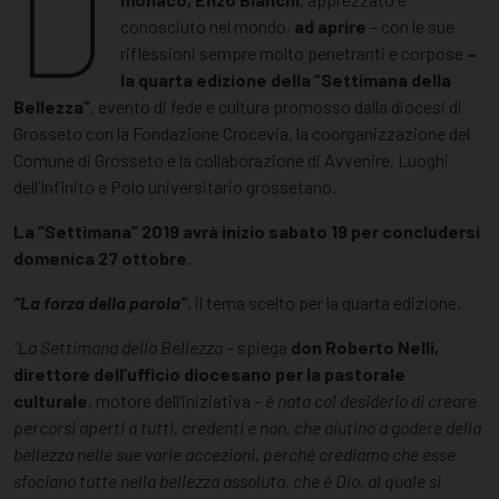
D
conosciuto nel mondo,
ad aprire
– con le sue
riflessioni sempre molto penetranti e corpose
–
la quarta edizione della “Settimana della
Bellezza”
, evento di fede e cultura promosso dalla diocesi di
Grosseto con la Fondazione Crocevia, la coorganizzazione del
Comune di Grosseto e la collaborazione di Avvenire, Luoghi
dell’Infinito e Polo universitario grossetano.
La “Settimana” 2019 avrà inizio sabato 19 per concludersi
domenica 27 ottobre.
“La forza della parola”
, il tema scelto per la quarta edizione.
“La Settimana della Bellezza
– spiega
don Roberto Nelli,
direttore dell’ufficio diocesano per la pastorale
culturale
, motore dell’iniziativa –
è nata col desiderio di creare
percorsi aperti a tutti, credenti e non, che aiutino a godere della
bellezza nelle sue varie accezioni, perché crediamo che esse
sfociano tutte nella bellezza assoluta, che è Dio, al quale si