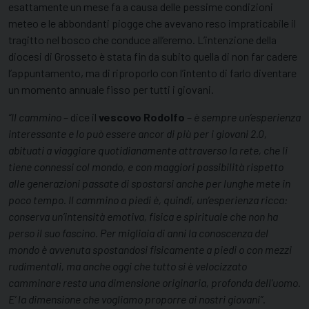
esattamente un mese fa a causa delle pessime condizioni
meteo e le abbondanti piogge che avevano reso impraticabile il
tragitto nel bosco che conduce all’eremo. L’intenzione della
diocesi di Grosseto è stata fin da subito quella di non far cadere
l’appuntamento, ma di riproporlo con l’intento di farlo diventare
un momento annuale fisso per tutti i giovani.
“Il cammino
– dice il
vescovo Rodolfo
–
è sempre un’esperienza
interessante e lo può essere ancor di più per i giovani 2.0,
abituati a viaggiare quotidianamente attraverso la rete, che li
tiene connessi col mondo, e con maggiori possibilità rispetto
alle generazioni passate di spostarsi anche per lunghe mete in
poco tempo. Il cammino a piedi è, quindi, un’esperienza ricca:
conserva un’intensità emotiva, fisica e spirituale che non ha
perso il suo fascino. Per migliaia di anni la conoscenza del
mondo è avvenuta spostandosi fisicamente a piedi o con mezzi
rudimentali, ma anche oggi che tutto si è velocizzato
camminare resta una dimensione originaria, profonda dell’uomo.
E’ la dimensione che vogliamo proporre ai nostri giovani”
.