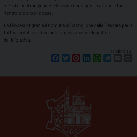
mezzi e così raggiungere di nuovo i pellegrini in attesa e far
rientro alle proprie case.
La Diocesi ringrazia il Comune di Castiglione della Pescaia per la
fattiva collaborazione nella organizzazione logistica
dell’iniziativa.
condividi su
Facebook
Twitter
Pinterest
LinkedIn
WhatsApp
Telegram
Email
Pr