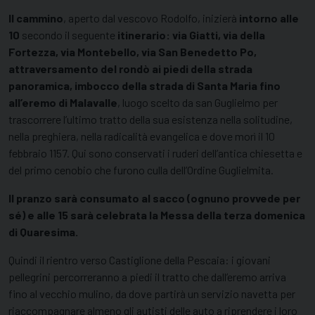
Il cammino
, aperto dal vescovo Rodolfo, inizierà
intorno alle
10
secondo il seguente
itinerario: via Giatti, via della
Fortezza, via Montebello, via San Benedetto Po,
attraversamento del rondò ai piedi della strada
panoramica, imbocco della strada di Santa Maria fino
all’eremo di Malavalle
, luogo scelto da san Guglielmo per
trascorrere l’ultimo tratto della sua esistenza nella solitudine,
nella preghiera, nella radicalità evangelica e dove morì il 10
febbraio 1157. Qui sono conservati i ruderi dell’antica chiesetta e
del primo cenobio che furono culla dell’Ordine Guglielmita.
Il pranzo sarà consumato al sacco (ognuno provvede per
sé) e alle 15 sarà celebrata la Messa della terza domenica
di Quaresima.
Quindi il rientro verso Castiglione della Pescaia: i giovani
pellegrini percorreranno a piedi il tratto che dall’eremo arriva
fino al vecchio mulino, da dove partirà un servizio navetta per
riaccompagnare almeno gli autisti delle auto a riprendere i loro