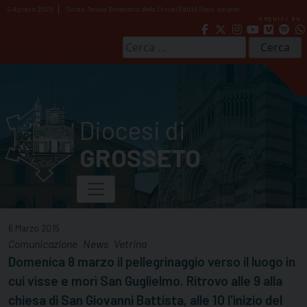
Skip
9 Agosto 2026
Santa Teresa Benedetta della Croce (Edith) Stein, vergine
seguici su
to
content
Ricerca
per:
Diocesi di
GROSSETO
6 Marzo 2015
Comunicazione
News
Vetrina
Domenica 8 marzo il pellegrinaggio verso il luogo in
cui visse e morì San Guglielmo. Ritrovo alle 9 alla
chiesa di San Giovanni Battista, alle 10 l'inizio del