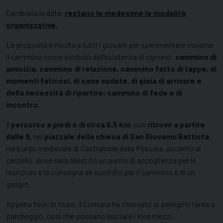
Cambiata la data,
restano le medesime le modalità
organizzative
.
La proposta è rivolta a tutti i giovani per sperimentare insieme
il cammino come simbolo dell’esistenza di ognuno:
cammino di
amicizia, cammino di relazione, cammino fatto di tappe, di
momenti faticosi, di sane sudate, di gioia di arrivare e
della necessità di ripartire; cammino di fede e di
incontro
.
Il
percorso a piedi è di circa 6,5 km
, con
ritrovo a partire
dalle 9
, nel
piazzale della chiesa di San Giovanni Battista
,
nel borgo medievale di Castiglione della Pescaia, accanto al
castello, dove sarà allestito un punto di accoglienza per le
iscrizioni e la consegna de sussidio per il cammino e di un
gadget.
Appena fuori le mura, il Comune ha riservato ai pellegrini l’area a
parcheggio, così che possano lasciare i loro mezzi.