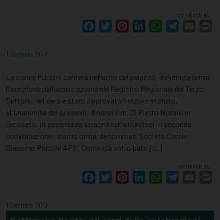
condividi su
Facebook
Twitter
Pinterest
LinkedIn
WhatsApp
Telegram
Email
Pr
1 Gennaio 1970
La corale Puccini canterà nell’atrio del palazzo avvenuta ormai
l’iscrizione dell’associazione nel Registro Regionale del Terzo
Settore, ieri sera è stato approvato il nuovo statuto,
all’unanimità dei presenti, dinanzi il dr. Di Pietro Notaio in
Grosseto, in assemblea straordinaria riunitasi in seconda
convocazione: siamo ormai denominati ‘Società Corale
Giacomo Puccini APS’. Come già anticipato […]
condividi su
Facebook
Twitter
Pinterest
LinkedIn
WhatsApp
Telegram
Email
Pr
1 Gennaio 1970