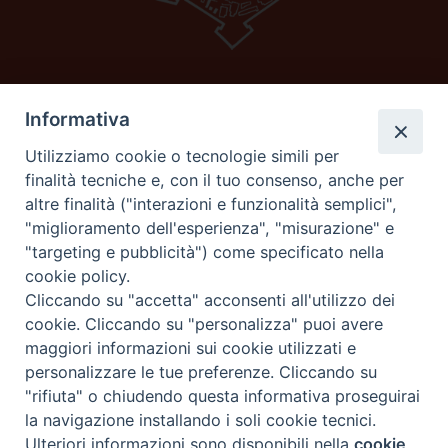
Informativa
Diocesi di GROSSETO
C.F. 80053900538
Utilizziamo cookie o tecnologie simili per
Corso carducci 11 58100 Grosseto (Gr)
finalità tecniche e, con il tuo consenso, anche per
Tel e fax 0564 29044
altre finalità ("interazioni e funzionalità semplici",
email:
curia@grosseto.chiesacattolica.it
"miglioramento dell'esperienza", "misurazione" e
"targeting e pubblicità") come specificato nella
cookie policy.
Cliccando su "accetta" acconsenti all'utilizzo dei
seguici su
cookie. Cliccando su "personalizza" puoi avere
maggiori informazioni sui cookie utilizzati e
personalizzare le tue preferenze. Cliccando su
"rifiuta" o chiudendo questa informativa proseguirai
la navigazione installando i soli cookie tecnici.
powered with
Ulteriori informazioni sono disponibili nella
cookie
Preferenze Cookie