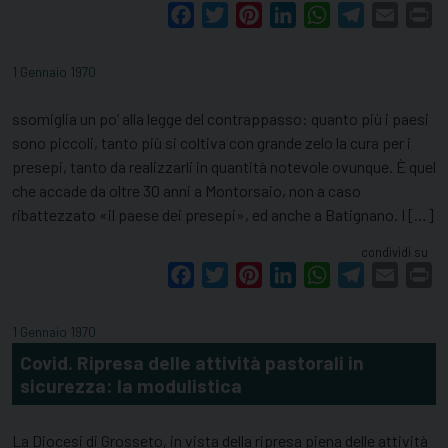
Facebook
Twitter
Pinterest
LinkedIn
WhatsApp
Telegram
Email
Pr
1 Gennaio 1970
ssomiglia un po’ alla legge del contrappasso: quanto più i paesi
sono piccoli, tanto più si coltiva con grande zelo la cura per i
presepi, tanto da realizzarli in quantità notevole ovunque. È quel
che accade da oltre 30 anni a Montorsaio, non a caso
ribattezzato «il paese dei presepi», ed anche a Batignano. I […]
condividi su
Facebook
Twitter
Pinterest
LinkedIn
WhatsApp
Telegram
Email
Pr
1 Gennaio 1970
Covid. Ripresa delle attività pastorali in
sicurezza: la modulistica
La Diocesi di Grosseto, in vista della ripresa piena delle attività