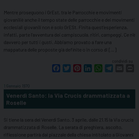
Mentre proseguono i GrEst, tra le Parrocchie e movimenti
giovaniliè anche il tempo state delle parrocchie e dei movimenti
ecclesiali giovanili non è solo GrESt. Finita quest’esperienza,
infatti, parte l’avventura dei campiscuola, ritiri, campeggi. Ce n’è
davvero per tutti i gusti. Abbiamo provato a fare una
mappatura delle proposte già definite o in corso di […]
condividi su
Facebook
Twitter
Pinterest
LinkedIn
WhatsApp
Telegram
Email
Pr
1 Gennaio 1970
Venerdì Santo: la Via Crucis drammatizzata a
Roselle
Si tiene la sera del Venerdì Santo, 3 aprile, dalle 21.15 la Via crucis
drammatizzata di Roselle. La serata di preghiera, ascolto,
riflessione partirà dal piazzale della chiesa intitolato a Giovanni