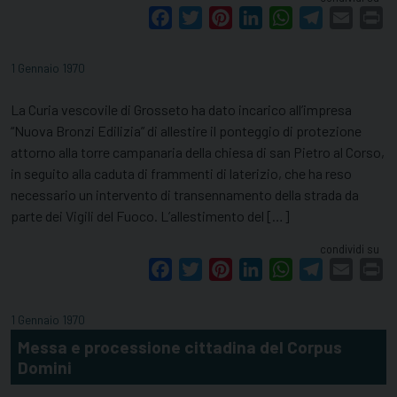
Facebook
Twitter
Pinterest
LinkedIn
WhatsApp
Telegram
Email
Pr
1 Gennaio 1970
La Curia vescovile di Grosseto ha dato incarico all’impresa
“Nuova Bronzi Edilizia” di allestire il ponteggio di protezione
attorno alla torre campanaria della chiesa di san Pietro al Corso,
in seguito alla caduta di frammenti di laterizio, che ha reso
necessario un intervento di transennamento della strada da
parte dei Vigili del Fuoco. L’allestimento del […]
condividi su
Facebook
Twitter
Pinterest
LinkedIn
WhatsApp
Telegram
Email
Pr
1 Gennaio 1970
Messa e processione cittadina del Corpus
Domini