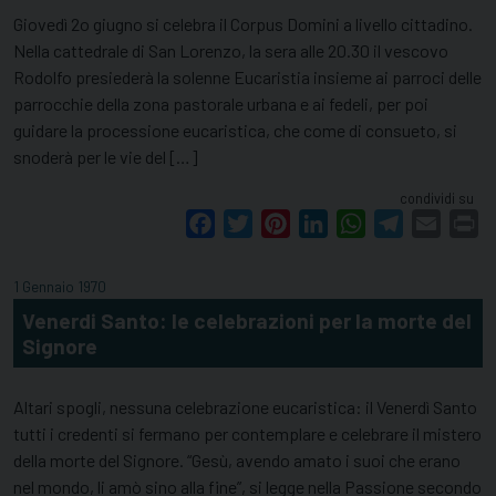
Giovedì 2o giugno si celebra il Corpus Domini a livello cittadino.
Nella cattedrale di San Lorenzo, la sera alle 20.30 il vescovo
Rodolfo presiederà la solenne Eucaristia insieme ai parroci delle
parrocchie della zona pastorale urbana e ai fedeli, per poi
guidare la processione eucaristica, che come di consueto, si
snoderà per le vie del […]
condividi su
Facebook
Twitter
Pinterest
LinkedIn
WhatsApp
Telegram
Email
Pr
1 Gennaio 1970
Venerdi Santo: le celebrazioni per la morte del
Signore
Altari spogli, nessuna celebrazione eucaristica: il Venerdì Santo
tutti i credenti si fermano per contemplare e celebrare il mistero
della morte del Signore. “Gesù, avendo amato i suoi che erano
nel mondo, li amò sino alla fine”, si legge nella Passione secondo