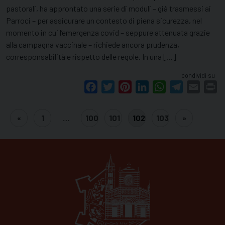
pastorali, ha approntato una serie di moduli – già trasmessi ai
Parroci – per assicurare un contesto di piena sicurezza, nel
momento in cui l’emergenza covid – seppure attenuata grazie
alla campagna vaccinale – richiede ancora prudenza,
corresponsabilità e rispetto delle regole. In una […]
condividi su
Facebook
Twitter
Pinterest
LinkedIn
WhatsApp
Telegram
Email
Pr
«
1
…
100
101
102
103
»