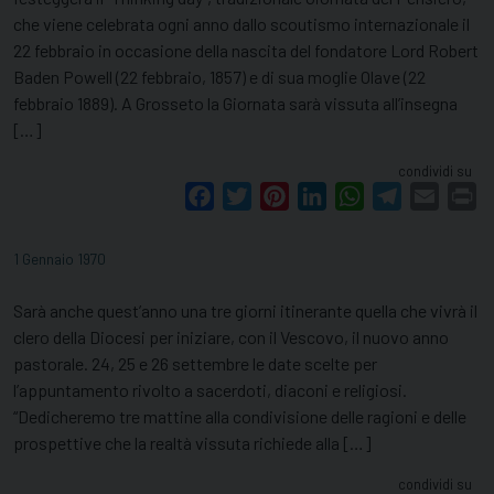
che viene celebrata ogni anno dallo scoutismo internazionale il
22 febbraio in occasione della nascita del fondatore Lord Robert
Baden Powell (22 febbraio, 1857) e di sua moglie Olave (22
febbraio 1889). A Grosseto la Giornata sarà vissuta all’insegna
[…]
condividi su
Facebook
Twitter
Pinterest
LinkedIn
WhatsApp
Telegram
Email
Pr
1 Gennaio 1970
Sarà anche quest’anno una tre giorni itinerante quella che vivrà il
clero della Diocesi per iniziare, con il Vescovo, il nuovo anno
pastorale. 24, 25 e 26 settembre le date scelte per
l’appuntamento rivolto a sacerdoti, diaconi e religiosi.
“Dedicheremo tre mattine alla condivisione delle ragioni e delle
prospettive che la realtà vissuta richiede alla […]
condividi su