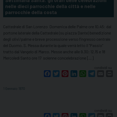
Settimana Santa: gli orari delle celebrazioni
nelle dieci parrocchie della città e nelle
parrocchie della costa
Cattedrale di San Lorenzo Domenica delle Palme ore 10.45: dal
portone laterale della Cattedrale (su piazza Dante) benedizione
degli olivi/palme e breve processione verso l’ingresso centrale
del Duomo. S. Messa durante la quale verrà letto il “Passio”
tratto dal Vangelo di Marco. Messe anche alle 9.30; 12.15 e 18
Mercoledì Santo ore 17 solenne concelebrazione […]
condividi su
Facebook
Twitter
Pinterest
LinkedIn
WhatsApp
Telegram
Email
Pr
1 Gennaio 1970
condividi su
Facebook
Twitter
Pinterest
LinkedIn
WhatsApp
Telegram
Email
Pr