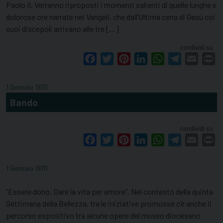
Paolo II. Verranno riproposti i momenti salienti di quelle lunghe e
dolorose ore narrate nei Vangeli, che dall’Ultima cena di Gesù coi
suoi discepoli arrivano alle tre […]
condividi su
Facebook
Twitter
Pinterest
LinkedIn
WhatsApp
Telegram
Email
Pr
1 Gennaio 1970
Bando
condividi su
Facebook
Twitter
Pinterest
LinkedIn
WhatsApp
Telegram
Email
Pr
1 Gennaio 1970
“Essere dono. Dare la vita per amore”. Nel contesto della quinta
Settimana della Bellezza, tra le iniziative promosse c’è anche il
percorso espositivo tra alcune opere del museo diocesano