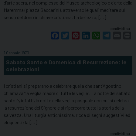
d’arte sacra, nel complesso del Museo archeologico e d’arte della
Maremma (piazza Baccarini), attraverso le quali meditare sul
senso del dono in chiave cristiana. La bellezza, […]
condividi su
Facebook
Twitter
Pinterest
LinkedIn
WhatsApp
Telegram
Email
Pr
1 Gennaio 1970
Sabato Santo e Domenica di Resurrezione: le
celebrazioni
I cristiani si preparano a celebrare quella che sant’Agostino
chiamava “la veglia madre di tutte le veglie”. La notte del sabato
santo è, infatti, la notte della veglia pasquale con cui si celebra
la resurrezione del Signore e si ripercorre tutta la storia della
salvezza. Una liturgia antichissima, ricca di segni suggestivi ed
eloquenti: la […]
condividi su