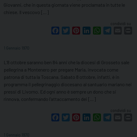
Giovanni, che in questa giornata viene proclamata in tutte le
chiese. Il vescovo […]
condividi su
Facebook
Twitter
Pinterest
LinkedIn
WhatsApp
Telegram
Email
Pr
1 Gennaio 1970
L’8 ottobre saranno ben 84 anni che la diocesi di Grosseto sale
pellegrina a Montenero per pregare Maria, invocata come
patrona di tutta la Toscana. Sabato 8 ottobre, infatti, è in
programma il pellegrinaggio diocesano al santuario mariano nei
pressi di Livorno. Ed ogni anno è sempre un dono che si
rinnova, confermando l’attaccamento dei […]
condividi su
Facebook
Twitter
Pinterest
LinkedIn
WhatsApp
Telegram
Email
Pr
1 Gennaio 1970