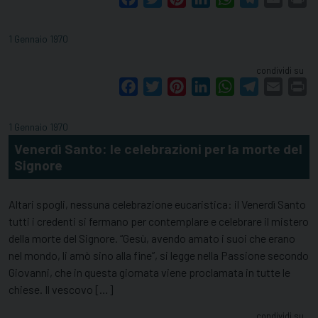
1 Gennaio 1970
condividi su
Facebook
Twitter
Pinterest
LinkedIn
WhatsApp
Telegram
Email
Pr
1 Gennaio 1970
Venerdì Santo: le celebrazioni per la morte del
Signore
Altari spogli, nessuna celebrazione eucaristica: il Venerdì Santo
tutti i credenti si fermano per contemplare e celebrare il mistero
della morte del Signore. “Gesù, avendo amato i suoi che erano
nel mondo, li amò sino alla fine”, si legge nella Passione secondo
Giovanni, che in questa giornata viene proclamata in tutte le
chiese. Il vescovo […]
condividi su