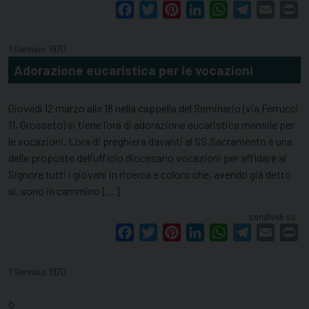
Facebook
Twitter
Pinterest
LinkedIn
WhatsApp
Telegram
Email
Pr
1 Gennaio 1970
Adorazione eucaristica per le vocazioni
Giovedì 12 marzo alle 18 nella cappella del Seminario (via Ferrucci
11, Grosseto) si tiene l’ora di adorazione eucaristica mensile per
le vocazioni. L’ora di preghiera davanti al SS.Sacramento è una
delle proposte dell’ufficio diocesano vocazioni per affidare al
Signore tutti i giovani in ricerca e coloro che, avendo già detto
sì, sono in cammino […]
condividi su
Facebook
Twitter
Pinterest
LinkedIn
WhatsApp
Telegram
Email
Pr
1 Gennaio 1970
ò